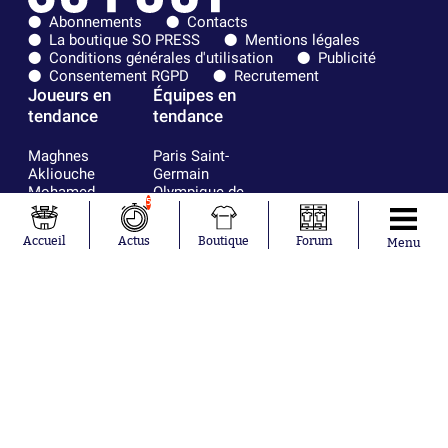
Abonnements
Contacts
La boutique SO PRESS
Mentions légales
Conditions générales d'utilisation
Publicité
Consentement RGPD
Recrutement
Joueurs en
Équipes en
tendance
tendance
Maghnes
Paris Saint-
Akliouche
Germain
Mohamed
Olympique de
5
Salah
Marseille
Lionel Messi
Real Madrid
Accueil
Actus
Boutique
Forum
Ferrán Torres
FIFA
Menu
Kilian Corredor
Olympique
Franco
lyonnais
Mastantuono
AS Monaco
Orel Mangala
FC Barcelone
Rio Mavuba
Argentine
Rodri
RC Strasbourg
Mika Godts
Trabzonspor