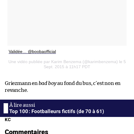
Validée… @boobaofficial
Une vidéo publiée par Karim Benzema (@karimbenzema) le 5
Sept. 2015 à 11h17 PDT
Griezmann en
bad boy
au fond du bus, c’est non en
revanche.
Top 100 : Footballeurs fictifs (de 70 à 61)
KC
Commentaires