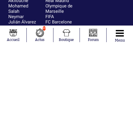
Akliouche
Real Madrid
Mohamed
Olympique de
Salah
Marseille
Neymar
FIFA
Julián Álvarez
FC Barcelone
Ferrán Torres
Argentine
10
Kilian Corredor
Olympique
Franco
lyonnais
Accueil
Actus
Boutique
Forum
Menu
Mastantuono
AS Monaco
Orel Mangala
RC Strasbourg
Rio Mavuba
Trabzonspor