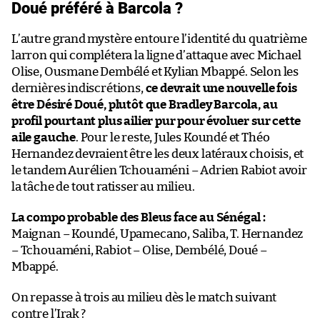
Doué préféré à Barcola ?
L’autre grand mystère entoure l’identité du quatrième
larron qui complétera la ligne d’attaque avec Michael
Olise, Ousmane Dembélé et Kylian Mbappé. Selon les
dernières indiscrétions,
ce devrait une nouvelle fois
être Désiré Doué, plutôt que Bradley Barcola, au
profil pourtant plus ailier pur pour évoluer sur cette
aile gauche
. Pour le reste, Jules Koundé et Théo
Hernandez devraient être les deux latéraux choisis, et
le tandem Aurélien Tchouaméni – Adrien Rabiot avoir
la tâche de tout ratisser au milieu.
La compo probable des Bleus face au Sénégal :
Maignan – Koundé, Upamecano, Saliba, T. Hernandez
– Tchouaméni, Rabiot – Olise, Dembélé, Doué –
Mbappé.
On repasse à trois au milieu dès le match suivant
contre l’Irak ?