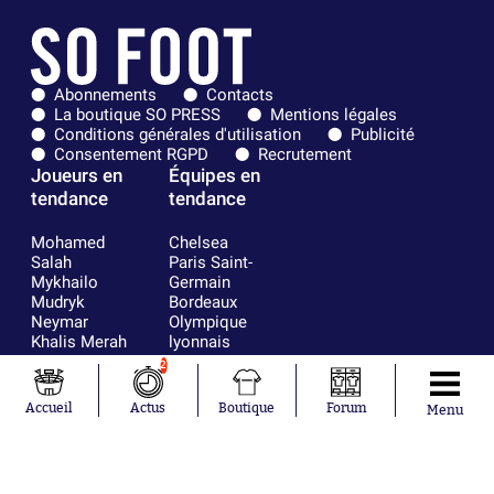
Abonnements
Contacts
La boutique SO PRESS
Mentions légales
Conditions générales d'utilisation
Publicité
Consentement RGPD
Recrutement
Joueurs en
Équipes en
tendance
tendance
Mohamed
Chelsea
Salah
Paris Saint-
Mykhailo
Germain
Mudryk
Bordeaux
Neymar
Olympique
Khalis Merah
lyonnais
Loïs Openda
FIFA
2
Moussa
Real Madrid
Niakhaté
RC Strasbourg
Accueil
Actus
Boutique
Forum
Menu
Nicolás
AC Milan
Tagliafico
France
Pavel Šulc
RC Lens
Josh Maja