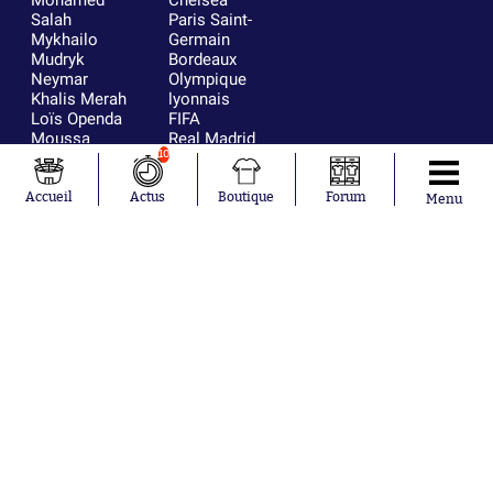
Salah
Paris Saint-
Mykhailo
Germain
Mudryk
Bordeaux
Neymar
Olympique
Khalis Merah
lyonnais
Loïs Openda
FIFA
Moussa
Real Madrid
Niakhaté
RC Strasbourg
10
Nicolás
AC Milan
Tagliafico
France
Accueil
Actus
Boutique
Forum
Menu
Pavel Šulc
RC Lens
Josh Maja
Gauthier Hein