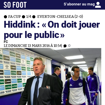
S’abonner au mag
FA CUP
1/4
EVERTON-CHELSEA (2-0)
Hiddink : «
On doit jouer
pour le public
»
FC
LE DIMANCHE 13 MARS 2016 À 10:54
0