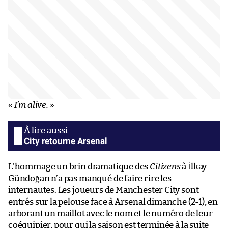
«
I’m alive.
»
City retourne Arsenal
L’hommage un brin dramatique des
Citizens
à İlkay
Gündoğan n’a pas manqué de faire rire les
internautes. Les joueurs de Manchester City sont
entrés sur la pelouse face à Arsenal dimanche (2-1), en
arborant un maillot avec le nom et le numéro de leur
coéquipier, pour qui la saison est terminée à la suite