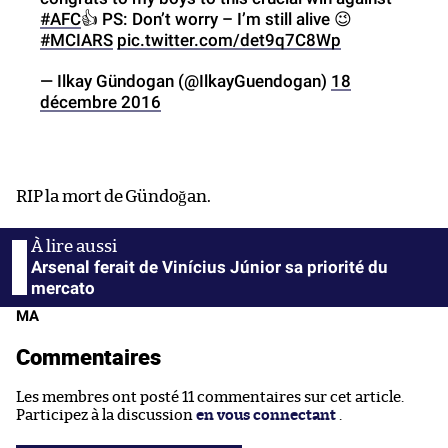
#AFC
👍 PS: Don’t worry – I’m still alive 😉
#MCIARS
pic.twitter.com/det9q7C8Wp
— Ilkay Gündogan (@IlkayGuendogan)
18
décembre 2016
RIP la mort de Gündoğan.
Arsenal ferait de Vinícius Júnior sa priorité du
mercato
MA
Commentaires
Les membres ont posté 11 commentaires sur cet article.
Participez à la discussion
en vous connectant
.