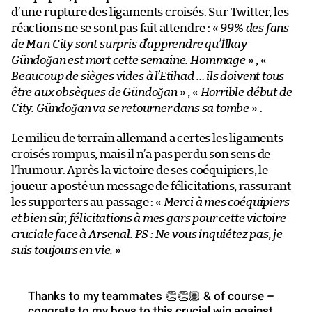
d’une rupture des ligaments croisés. Sur Twitter, les
réactions ne se sont pas fait attendre : «
99% des fans
de Man City sont surpris d’apprendre qu’İlkay
Gündoğan est mort cette semaine. Hommage
» , «
Beaucoup de sièges vides à l’Etihad … ils doivent tous
être aux obsèques de Gündoğan
» , «
Horrible début de
City. Gündoğan va se retourner dans sa tombe
» .
Le milieu de terrain allemand a certes les ligaments
croisés rompus, mais il n’a pas perdu son sens de
l’humour. Après la victoire de ses coéquipiers, le
joueur a posté un message de félicitations, rassurant
les supporters au passage : «
Merci à mes coéquipiers
et bien sûr, félicitations à mes gars pour cette victoire
cruciale face à Arsenal. PS : Ne vous inquiétez pas, je
suis toujours en vie.
»
Thanks to my teammates 👏👏🏽 & of course –
congrats to my boys to this crucial win against