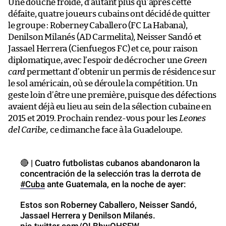
Une douche froide, d’autant plus qu’après cette
défaite, quatre joueurs cubains ont décidé de quitter
le groupe : Roberney Caballero (FC La Habana),
Denilson Milanés (AD Carmelita), Neisser Sandó et
Jassael Herrera (Cienfuegos FC) et ce, pour raison
diplomatique, avec l’espoir de décrocher une
Green
card
permettant d’obtenir un permis de résidence sur
le sol américain, où se déroule la compétition. Un
geste loin d’être une première, puisque des défections
avaient déjà eu lieu au sein de la sélection cubaine en
2015 et 2019. Prochain rendez-vous pour les
Leones
del Caribe,
ce dimanche face à la Guadeloupe.
🔴 | Cuatro futbolistas cubanos abandonaron la
concentración de la selección tras la derrota de
#Cuba
ante Guatemala, en la noche de ayer:
Estos son Roberney Caballero, Neisser Sandó,
Jassael Herrera y Denilson Milanés.
pic.twitter.com/OLBbwQHSFW