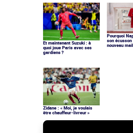
Pourquoi Nap
son écusson 
Et maintenant Suzuki : à
nouveau mail
quoi joue Paris avec ses
gardiens ?
Zidane : « Moi, je voulais
être chauffeur-livreur »