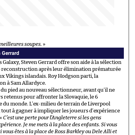
s meilleures soupes.
»
n Gerrard
s Galaxy, Steven Gerrard offre son aide à la sélection
e reconstruction après leur élimination prématurée
aux Vikings islandais. Roy Hodgson parti, la
tion à Sam Allardyce.
l du pied au nouveau sélectionneur, avant qu’il ne
s retenus pour affronter la Slovaquie, le 6
 du monde. L’ex-milieu de terrain de Liverpool
it tout à gagner à impliquer les joueurs d’expérience
 «
C’est une perte pour l’Angleterre si les gens
xpérience. Je me mets à la place des enfants. Si vous
si vous êtes à la place de Ross Barkley ou Dele Alli et