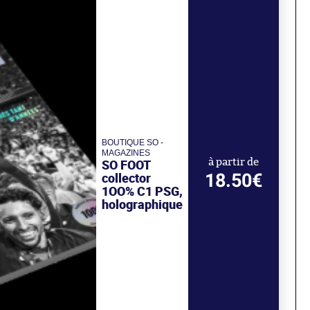
BOUTIQUE SO -
MAGAZINES
SO FOOT
à partir de
18.50€
collector
1OO% C1 PSG,
holographique