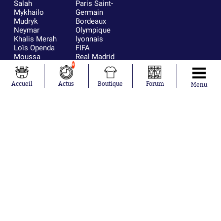
Salah
Paris Saint-
Mykhailo
Germain
Mudryk
Bordeaux
Neymar
Olympique
Khalis Merah
lyonnais
Loïs Openda
FIFA
Moussa
Real Madrid
Niakhaté
RC Strasbourg
9
Nicolás
AC Milan
Tagliafico
France
Accueil
Actus
Boutique
Forum
Menu
Pavel Šulc
RC Lens
Josh Maja
Gauthier Hein