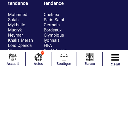
tendance
tendance
Mohamed
Chelsea
Salah
Paris Saint-
Mykhailo
Germain
Mudryk
Bordeaux
Neymar
Olympique
Khalis Merah
lyonnais
Loïs Openda
FIFA
Moussa
Real Madrid
10
Niakhaté
RC Strasbourg
Nicolás
AC Milan
Accueil
Actus
Boutique
Forum
Menu
Tagliafico
France
Pavel Šulc
RC Lens
Josh Maja
Gauthier Hein