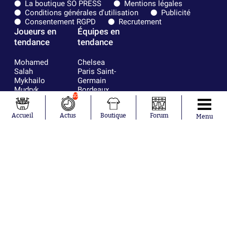
La boutique SO PRESS
Mentions légales
Conditions générales d'utilisation
Publicité
Consentement RGPD
Recrutement
Joueurs en
Équipes en
tendance
tendance
Mohamed
Chelsea
Salah
Paris Saint-
Mykhailo
Germain
Mudryk
Bordeaux
10
Neymar
Olympique
Khalis Merah
lyonnais
Accueil
Actus
Boutique
Forum
Loïs Openda
FIFA
Menu
Moussa
Real Madrid
Niakhaté
RC Strasbourg
Nicolás
AC Milan
Tagliafico
France
Pavel Šulc
RC Lens
Josh Maja
Gauthier Hein