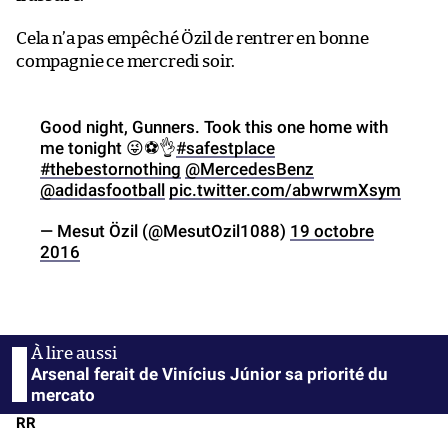
Cela n’a pas empêché Özil de rentrer en bonne
compagnie ce mercredi soir.
Good night, Gunners. Took this one home with
me tonight 😜⚽👌
#safestplace
#thebestornothing
@MercedesBenz
@adidasfootball
pic.twitter.com/abwrwmXsym
— Mesut Özil (@MesutOzil1088)
19 octobre
2016
Arsenal ferait de Vinícius Júnior sa priorité du
mercato
RR