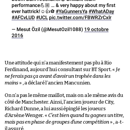
performance💪🏼 … & very happy about my first
ever hattrick!☺️👍⚽️
#YaGunnersYa
#WhatADay
#AFCvLUD
#UCL
pic.twitter.com/FBWRZrCxlr
— Mesut Özil (@MesutOzil1088)
19 octobre
2016
Une attitude qui n’a manifestement pas plu à Rio
Ferdinand, aujourd’hui consultant sur BT Sport. «
Je
ne ferais pas ça avant d’avoir un trophée dans les
mains
» , a déclaré l’ancien Mancunien.
On n’a pas le même maillot, mais on a le même avis du
côté de Manchester. Ainsi, l’ancien joueur de City,
Richard Dunne, a lui aussi épinglé les joueurs
d’Arsène Wenger. «
C’est bien quand tu gagnes un titre,
mais pas en phase de groupes d’une compétition
» , a-t-
il assuré.