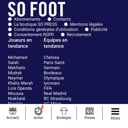
Abonnements
Contacts
La boutique SO PRESS
Mentions légales
Conditions générales d'utilisation
Publicité
Consentement RGPD
Recrutement
Joueurs en
Équipes en
tendance
tendance
Mohamed
Chelsea
Salah
Paris Saint-
Mykhailo
Germain
Mudryk
Bordeaux
Neymar
Olympique
Khalis Merah
lyonnais
Loïs Openda
FIFA
Moussa
Real Madrid
Niakhaté
RC Strasbourg
Nicolás
AC Milan
2
Tagliafico
France
Pavel Šulc
RC Lens
Accueil
Actus
Boutique
Forum
Josh Maja
Menu
Gauthier Hein