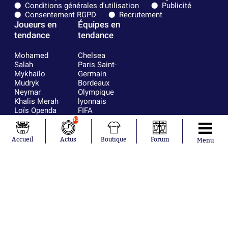
Conditions générales d'utilisation
Publicité
Consentement RGPD
Recrutement
Joueurs en
Équipes en
tendance
tendance
Mohamed
Chelsea
Salah
Paris Saint-
Mykhailo
Germain
Mudryk
Bordeaux
Neymar
Olympique
Khalis Merah
lyonnais
Loïs Openda
FIFA
Moussa
Real Madrid
10
Niakhaté
RC Strasbourg
Nicolás
AC Milan
Accueil
Actus
Boutique
Forum
Menu
Tagliafico
France
Pavel Šulc
RC Lens
Josh Maja
Gauthier Hein