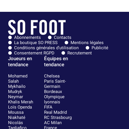
Abonnements
Contacts
La boutique SO PRESS
Mentions légales
Conditions générales d'utilisation
Publicité
Consentement RGPD
Recrutement
Joueurs en
Équipes en
tendance
tendance
Mohamed
Chelsea
Salah
Paris Saint-
Mykhailo
Germain
Mudryk
Bordeaux
Neymar
Olympique
Khalis Merah
lyonnais
Loïs Openda
FIFA
Moussa
Real Madrid
Niakhaté
RC Strasbourg
Nicolás
AC Milan
Tagliafico
France