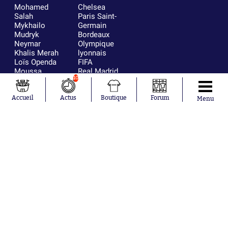
Mohamed
Chelsea
Salah
Paris Saint-
Mykhailo
Germain
Mudryk
Bordeaux
Neymar
Olympique
Khalis Merah
lyonnais
Loïs Openda
FIFA
Moussa
Real Madrid
10
Niakhaté
RC Strasbourg
Nicolás
AC Milan
Tagliafico
France
Accueil
Actus
Boutique
Forum
Menu
Pavel Šulc
RC Lens
Josh Maja
Gauthier Hein