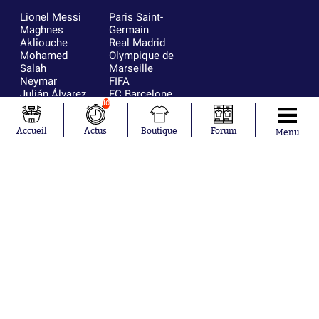
Lionel Messi
Paris Saint-
Maghnes
Germain
Akliouche
Real Madrid
Mohamed
Olympique de
Salah
Marseille
Neymar
FIFA
Julián Álvarez
FC Barcelone
10
Ferrán Torres
Argentine
Kilian Corredor
Olympique
Franco
lyonnais
Accueil
Actus
Boutique
Forum
Menu
Mastantuono
AS Monaco
Orel Mangala
RC Strasbourg
Rio Mavuba
Trabzonspor