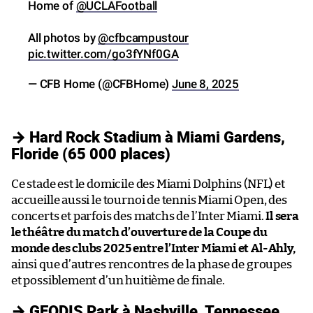
Home of
@UCLAFootball
All photos by
@cfbcampustour
pic.twitter.com/go3fYNf0GA
— CFB Home (@CFBHome)
June 8, 2025
→ Hard Rock Stadium à Miami Gardens,
Floride (65 000 places)
Ce stade est le domicile des Miami Dolphins (NFL) et
accueille aussi le tournoi de tennis Miami Open, des
concerts et parfois des matchs de l’Inter Miami.
Il sera
le théâtre du match d’ouverture de la Coupe du
monde des clubs 2025 entre l’Inter Miami et Al-Ahly,
ainsi que d’autres rencontres de la phase de groupes
et possiblement d’un huitième de finale.
→ GEODIS Park à Nashville, Tennessee