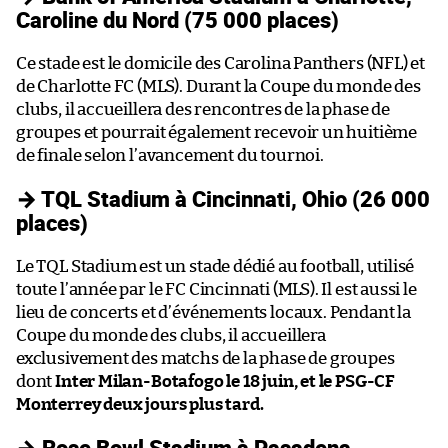
Caroline du Nord (75 000 places)
Ce stade est le domicile des Carolina Panthers (NFL) et
de Charlotte FC (MLS). Durant la Coupe du monde des
clubs, il accueillera des rencontres de la phase de
groupes et pourrait également recevoir un huitième
de finale selon l’avancement du tournoi.
→ TQL Stadium à Cincinnati, Ohio (26 000
places)
Le TQL Stadium est un stade dédié au football, utilisé
toute l’année par le FC Cincinnati (MLS). Il est aussi le
lieu de concerts et d’événements locaux. Pendant la
Coupe du monde des clubs, il accueillera
exclusivement des matchs de la phase de groupes
dont
Inter Milan-Botafogo le 18 juin, et le PSG-CF
Monterrey deux jours plus tard.
→ Rose Bowl Stadium à Pasadena,