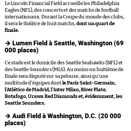
Le Lincoln Financial Field accueille les Philadelphia
Eagles (NFL), des concerts et des matchs de football
internationaux. Durant la Coupe du monde des clubs,
il sera le théâtre de huit matchs,
dont un quart de
finale.
→ Lumen Field à Seattle, Washington (69
000 places)
Ce stade est le domicile des Seattle Seahawks (NFL) et
des Seattle Sounders (MLS). Au moins un huitième de
finale sera disputé sur sa pelouse, ainsi qu’une
multitude d’équipes dont
le Paris Saint-Germain,
l’Atlético de Madrid, l’Inter Milan, River Plate,
Botafogo, Urawa Red Diamonds et, évidemment, les
Seattle Sounders.
→ Audi Field à Washington, D.C. (20 000
places)