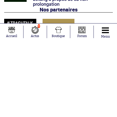
prolongation
Nos partenaires
10
Accueil
Actus
Boutique
Forum
Menu
Abonnements
Contacts
La boutique SO PRESS
Mentions légales
Conditions générales d'utilisation
Publicité
Consentement RGPD
Recrutement
Joueurs en
Équipes en