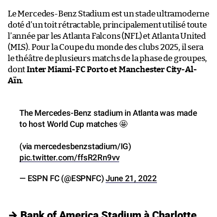
Le Mercedes-Benz Stadium est un stade ultramoderne
doté d’un toit rétractable, principalement utilisé toute
l’année par les Atlanta Falcons (NFL) et Atlanta United
(MLS). Pour la Coupe du monde des clubs 2025, il sera
le théâtre de plusieurs matchs de la phase de groupes,
dont
Inter Miami-FC Porto et Manchester City-Al-
Aïn
.
The Mercedes-Benz stadium in Atlanta was made
to host World Cup matches 🤩
(via mercedesbenzstadium/IG)
pic.twitter.com/ffsR2Rn9vv
— ESPN FC (@ESPNFC)
June 21, 2022
→ Bank of America Stadium à Charlotte,