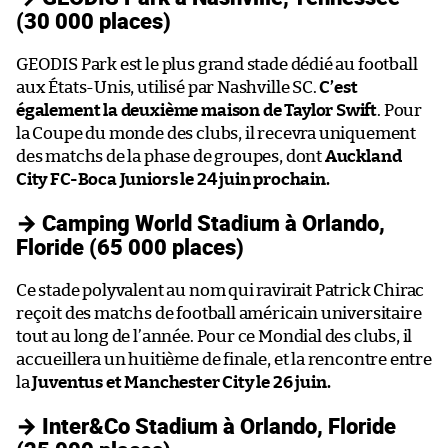
(30 000 places)
GEODIS Park est le plus grand stade dédié au football
aux États-Unis, utilisé par Nashville SC.
C’est
également la deuxième maison de Taylor Swift
. Pour
la Coupe du monde des clubs, il recevra uniquement
des matchs de la phase de groupes, dont
Auckland
City FC-Boca Juniors le 24 juin prochain.
→ Camping World Stadium à Orlando,
Floride (65 000 places)
Ce stade polyvalent au nom qui ravirait Patrick Chirac
reçoit des matchs de football américain universitaire
tout au long de l’année. Pour ce Mondial des clubs, il
accueillera un huitième de finale, et la rencontre entre
la
Juventus et Manchester City le 26 juin.
→ Inter&Co Stadium à Orlando, Floride