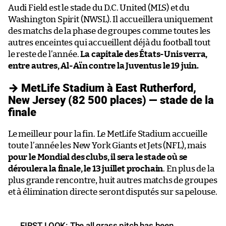
Audi Field est le stade du D.C. United (MLS) et du
Washington Spirit (NWSL). Il accueillera uniquement
des matchs de la phase de groupes comme toutes les
autres enceintes qui accueillent déjà du football tout
le reste de l’année.
La capitale des États-Unis verra,
entre autres, Al-Aïn contre la Juventus le 19 juin.
→ MetLife Stadium à East Rutherford,
New Jersey (82 500 places) — stade de la
finale
Le meilleur pour la fin. Le MetLife Stadium accueille
toute l’année les New York Giants et Jets (NFL), mais
pour le Mondial des clubs, il sera le stade où se
déroulera la finale, le 13 juillet prochain
. En plus de la
plus grande rencontre, huit autres matchs de groupes
et à élimination directe seront disputés sur sa pelouse.
FIRST LOOK: The all grass pitch has been