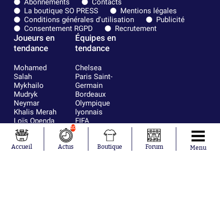
Abonnements
Contacts
La boutique SO PRESS
Mentions légales
Conditions générales d'utilisation
Publicité
Consentement RGPD
Recrutement
Joueurs en
Équipes en
tendance
tendance
Mohamed
Chelsea
Salah
Paris Saint-
Mykhailo
Germain
Mudryk
Bordeaux
Neymar
Olympique
Khalis Merah
lyonnais
Loïs Openda
FIFA
Moussa
Real Madrid
10
Niakhaté
RC Strasbourg
Nicolás
AC Milan
Accueil
Actus
Boutique
Forum
Menu
Tagliafico
France
Pavel Šulc
RC Lens
Josh Maja
Gauthier Hein