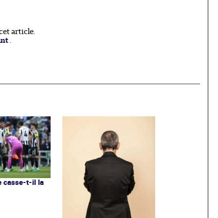
t article.
ant
.
 casse-t-il la