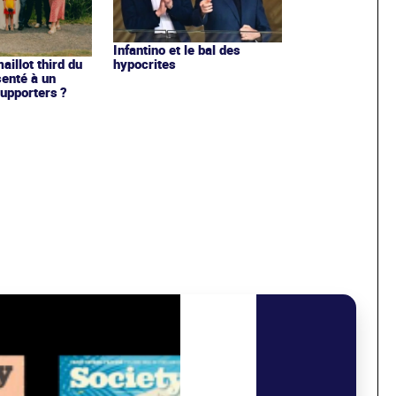
Infantino et le bal des
hypocrites
illot third du
enté à un
upporters ?