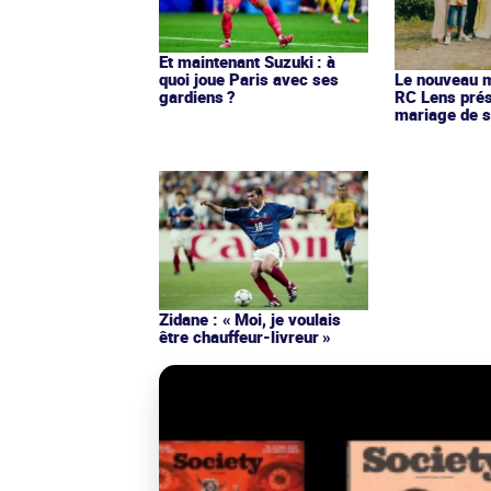
Et maintenant Suzuki : à
quoi joue Paris avec ses
Le nouveau ma
gardiens ?
RC Lens prés
mariage de s
Zidane : « Moi, je voulais
être chauffeur-livreur »