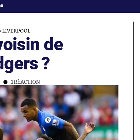
ne
LIVERPOOL
voisin de
gers ?
1
RÉACTION