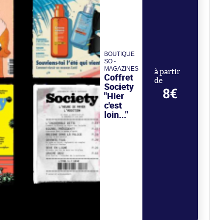
BOUTIQUE
SO -
MAGAZINES
à partir
Coffret
de
Society
8€
"Hier
c'est
loin..."