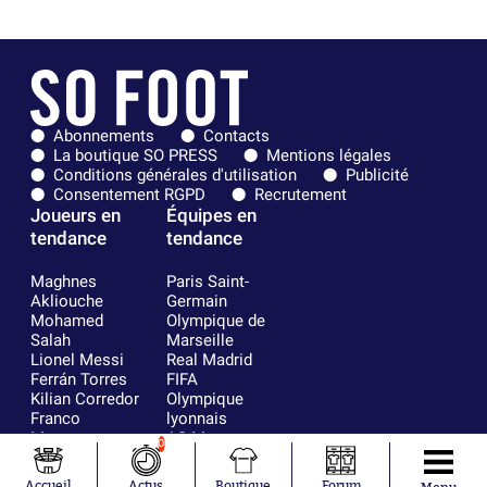
Abonnements
Contacts
La boutique SO PRESS
Mentions légales
Conditions générales d'utilisation
Publicité
Consentement RGPD
Recrutement
Joueurs en
Équipes en
tendance
tendance
Maghnes
Paris Saint-
Akliouche
Germain
Mohamed
Olympique de
Salah
Marseille
Lionel Messi
Real Madrid
Ferrán Torres
FIFA
Kilian Corredor
Olympique
Franco
lyonnais
Mastantuono
AS Monaco
0
Orel Mangala
FC Barcelone
Rio Mavuba
Argentine
Accueil
Actus
Boutique
Forum