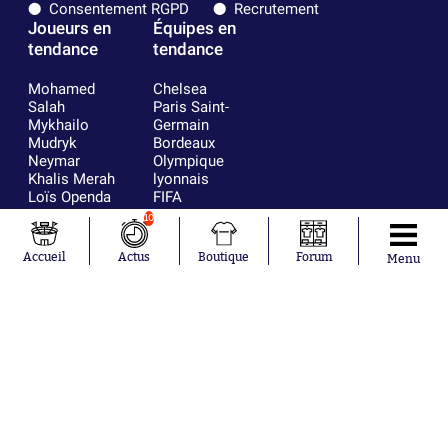
Consentement RGPD
Recrutement
Joueurs en
Équipes en
tendance
tendance
Mohamed
Chelsea
Salah
Paris Saint-
Mykhailo
Germain
Mudryk
Bordeaux
Neymar
Olympique
Khalis Merah
lyonnais
Loïs Openda
FIFA
Moussa
Real Madrid
10
Niakhaté
RC Strasbourg
Nicolás
AC Milan
Accueil
Actus
Boutique
Forum
Menu
Tagliafico
France
Pavel Šulc
RC Lens
Josh Maja
Gauthier Hein