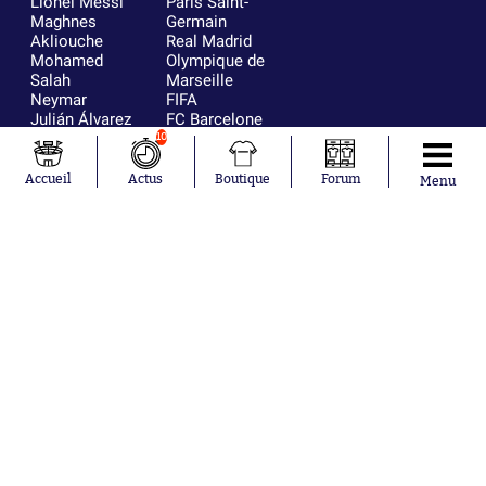
Lionel Messi
Paris Saint-
Maghnes
Germain
Akliouche
Real Madrid
Mohamed
Olympique de
Salah
Marseille
Neymar
FIFA
Julián Álvarez
FC Barcelone
Ferrán Torres
Argentine
10
Kilian Corredor
Olympique
Franco
lyonnais
Accueil
Actus
Boutique
Forum
Menu
Mastantuono
AS Monaco
Orel Mangala
RC Strasbourg
Rio Mavuba
Trabzonspor