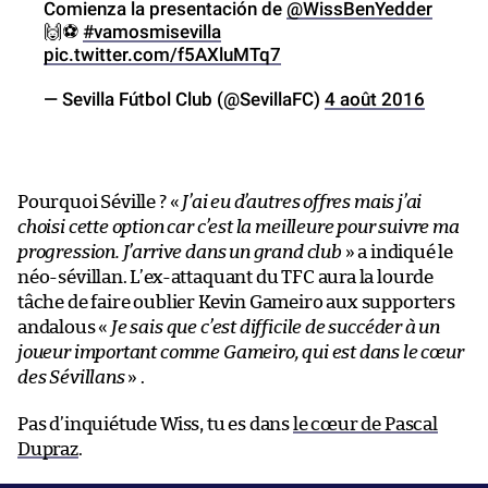
Comienza la presentación de
@WissBenYedder
🙌⚽
#vamosmisevilla
pic.twitter.com/f5AXluMTq7
— Sevilla Fútbol Club (@SevillaFC)
4 août 2016
Pourquoi Séville ? «
J’ai eu d’autres offres mais j’ai
choisi cette option car c’est la meilleure pour suivre ma
progression. J’arrive dans un grand club
» a indiqué le
néo-sévillan. L’ex-attaquant du TFC aura la lourde
tâche de faire oublier Kevin Gameiro aux supporters
andalous «
Je sais que c’est difficile de succéder à un
joueur important comme Gameiro, qui est dans le cœur
des Sévillans
» .
Pas d’inquiétude Wiss, tu es dans
le cœur de Pascal
Dupraz
.