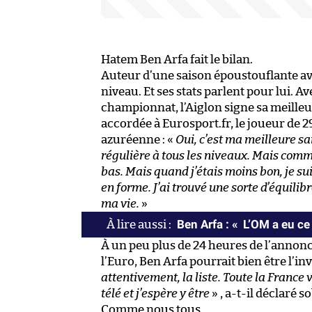
Hatem Ben Arfa fait le bilan.
Auteur d’une saison époustouflante ave
niveau. Et ses stats parlent pour lui. Av
championnat, l’Aiglon signe sa meille
accordée à Eurosport.fr, le joueur de 2
azuréenne : «
Oui, c’est ma meilleure sai
régulière à tous les niveaux. Mais comme
bas. Mais quand j’étais moins bon, je sui
en forme. J’ai trouvé une sorte d’équilib
ma vie.
»
Ben Arfa : « L’OM a eu ce 
À un peu plus de 24 heures de l’annonc
l’Euro, Ben Arfa pourrait bien être l’in
attentivement, la liste. Toute la France 
télé et j’espère y être
» , a-t-il déclaré 
Comme nous tous.