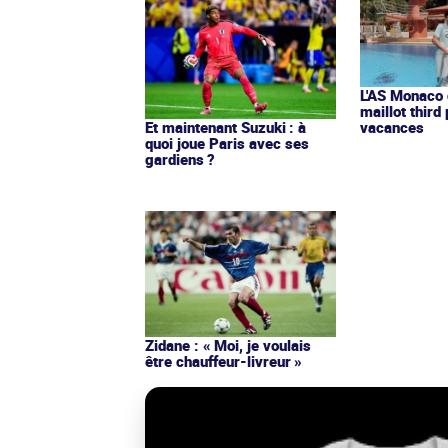
L'AS Monaco d
maillot third
Et maintenant Suzuki : à
vacances
quoi joue Paris avec ses
gardiens ?
Zidane : « Moi, je voulais
être chauffeur-livreur »