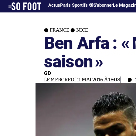
Actus
Paris Sportifs 🔞
S'abonner
Le Magazi
FRANCE
NICE
Ben Arfa : «
saison
»
GD
LE MERCREDI 11 MAI 2016 À 18:08