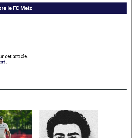
ore le FC Metz
 cet article.
ant
.