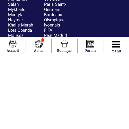
Salah
Paris Saint-
Mykhailo
Germain
Mudryk
Bordeaux
Neymar
Olympique
Khalis Merah
lyonnais
Loïs Openda
FIFA
Moussa
Real Madrid
Niakhaté
RC Strasbourg
10
Nicolás
AC Milan
Tagliafico
France
Accueil
Actus
Boutique
Forum
Menu
Pavel Šulc
RC Lens
Josh Maja
Gauthier Hein