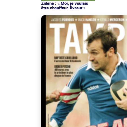
Zidane : « Moi, je voulais
être chauffeur-livreur »