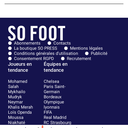
Abonnements
Contacts
La boutique SO PRESS
Mentions légales
Conditions générales d'utilisation
Publicité
Consentement RGPD
Recrutement
Joueurs en
Équipes en
tendance
tendance
Mohamed
Chelsea
Salah
Paris Saint-
Mykhailo
Germain
Mudryk
Bordeaux
Neymar
Olympique
Khalis Merah
lyonnais
Loïs Openda
FIFA
Moussa
Real Madrid
Niakhaté
RC Strasbourg
Nicolás
AC Milan
0