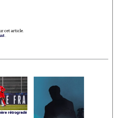
 cet article.
ant
.
ère rétrogradé
3