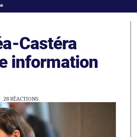
ne
éa-Castéra
e information
28
RÉACTIONS