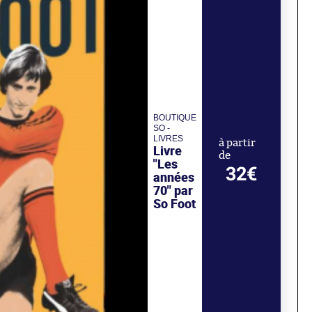
BOUTIQUE
SO -
LIVRES
à partir
Livre
de
"Les
32€
années
70" par
So Foot