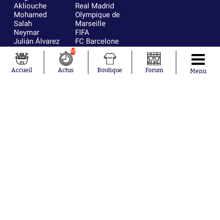
Akliouche
Real Madrid
Mohamed
Olympique de
Salah
Marseille
Neymar
FIFA
Julián Álvarez
FC Barcelone
Ferrán Torres
Argentine
10
Kilian Corredor
Olympique
Franco
lyonnais
Accueil
Actus
Boutique
Forum
Menu
Mastantuono
AS Monaco
Orel Mangala
RC Strasbourg
Rio Mavuba
Trabzonspor