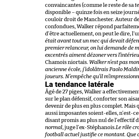
convaincantes (comme le reste de sa
t
disponible – quinze fois en seize journ
couloir droit de Manchester. Auteur de
confondues, Walker répond parfaiteme
d’être actuellement, on peut le dire, l’
était avant tout un mec qui devait défen
premier relanceur, on lui demande de mul
excentrés aiment dézoner vers l’intérie
Chamois niortais.
Walker n’est pas mon 
ancienne école, j’idolâtrais Paolo Maldin
joueurs. N’empêche qu’il m’impressionne. 
La tendance latérale
Âgé de 27 piges, Walker a effectivemen
sur le plan défensif, conforter son ais
devenir de plus en plus complet. Mais 
aussi imposantes soient-elles, n’est-c
disant promis au plus nul de l’effectif 
normal
, juge l’ex-Stéphanois.
Le rôle c
football actuel justifie ce montant. Que 