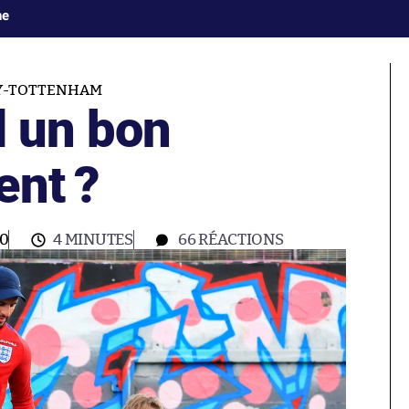
ne
TY-TOTTENHAM
l un bon
ent ?
00
4 MINUTES
66
RÉACTIONS