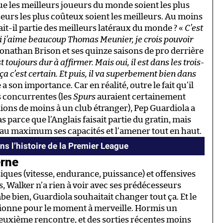
ue les meilleurs joueurs du monde soient les plus
eurs les plus coûteux soient les meilleurs. Au moins
fait-il partie des meilleurs latéraux du monde ? «
C’est
e si j’aime beaucoup Thomas Meunier, je crois pouvoir
Jonathan Brison et ses quinze saisons de pro derrière
st toujours dur à affirmer. Mais oui, il est dans les trois-
a c’est certain. Et puis, il va superbement bien dans
a son importance. Car en réalité, outre le fait qu’il
s concurrentes (les
Spurs
auraient certainement
lions de moins à un club étranger), Pep Guardiola a
 parce que l’Anglais faisait partie du gratin, mais
ser au maximum ses capacités et l’amener tout en haut.
ns l’histoire de la Premier League
erne
iques (vitesse, endurance, puissance) et offensives
s, Walker n’a rien à voir avec ses prédécesseurs
e bien, Guardiola souhaitait changer tout ça. Et le
ctionne pour le moment à merveille. Hormis un
euxième rencontre, et des sorties récentes moins