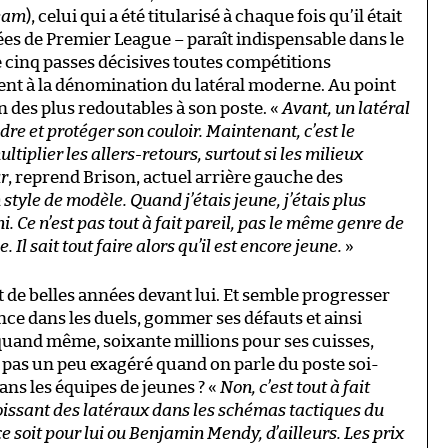
eam
), celui qui a été titularisé à chaque fois qu’il était
ées de Premier League – paraît indispensable dans le
 cinq passes décisives toutes compétitions
nt à la dénomination du latéral moderne. Au point
un des plus redoutables à son poste. «
Avant, un latéral
dre et protéger son couloir. Maintenant, c’est le
tiplier les allers-retours, surtout si les milieux
ur
, reprend Brison, actuel arrière gauche des
style de modèle. Quand j’étais jeune, j’étais plus
i. Ce n’est pas tout à fait pareil, pas le même genre de
Il sait tout faire alors qu’il est encore jeune.
»
t de belles années devant lui. Et semble progresser
ance dans les duels, gommer ses défauts et ainsi
quand même, soixante millions pour ses cuisses,
e pas un peu exagéré quand on parle du poste soi-
dans les équipes de jeunes ? «
Non, c’est tout à fait
roissant des latéraux dans les schémas tactiques du
ce soit pour lui ou Benjamin Mendy, d’ailleurs. Les prix