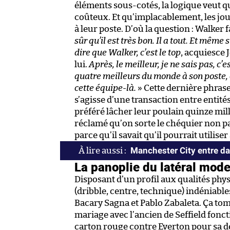
éléments sous-cotés, la logique veut q
coûteux. Et qu’implacablement, les jou
à leur poste. D’où la question : Walker 
sûr qu’il est très bon. Il a tout. Et mêm
dire que Walker, c’est le top
, acquiesce 
lui.
Après, le meilleur, je ne sais pas, c’e
quatre meilleurs du monde à son poste, ç
cette équipe-là.
» Cette dernière phrase 
s’agisse d’une transaction entre entité
préféré lâcher leur poulain quinze mil
réclamé qu’on sorte le chéquier non pas
parce qu’il savait qu’il pourrait utili
Manchester City entre da
La panoplie du latéral mod
Disposant d’un profil aux qualités phys
(dribble, centre, technique) indéniable
Bacary Sagna et Pablo Zabaleta. Ça tomb
mariage avec l’ancien de Seffield fon
carton rouge contre Everton pour sa d