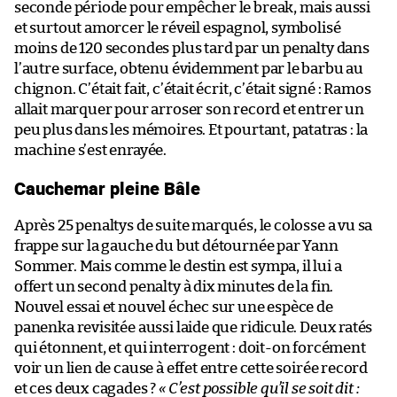
seconde période pour empêcher le break, mais aussi
et surtout amorcer le réveil espagnol, symbolisé
moins de 120 secondes plus tard par un penalty dans
l’autre surface, obtenu évidemment par le barbu au
chignon. C’était fait, c’était écrit, c’était signé : Ramos
allait marquer pour arroser son record et entrer un
peu plus dans les mémoires. Et pourtant, patatras : la
machine s’est enrayée.
Cauchemar pleine Bâle
Après 25 penaltys de suite marqués, le colosse a vu sa
frappe sur la gauche du but détournée par Yann
Sommer. Mais comme le destin est sympa, il lui a
offert un second penalty à dix minutes de la fin.
Nouvel essai et nouvel échec sur une espèce de
panenka revisitée aussi laide que ridicule. Deux ratés
qui étonnent, et qui interrogent : doit-on forcément
voir un lien de cause à effet entre cette soirée record
et ces deux cagades ?
« C’est possible qu’il se soit dit :