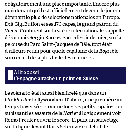
obligatoirement une place importante. Encore plus
maintenant qu’il est officiellement devenu le joueur
détenant le plus de sélections nationales en Europe.
Exit Gigi Buffon et ses 176 capes, le grand patron du
Vieux-Continent sur la scène internationale s’appelle
désormais Sergio Ramos. Samedi soir dernier, sur la
pelouse du Parc Saint-Jacques de Bâle, tout était
d’ailleurs réuni pour que le capitaine de la
Roja
fête
son record de la plus belle des manières.
L’Espagne arrache un point en Suisse
Le scénario était aussi bien ficelé que dans un
blockbuster
hollywoodien. D’abord, une première mi-
temps traversée – comme tous ses petits copains – en
subissant les assauts de la
Nati
et à logiquement voir
Remo Freuler ouvrir le score. Et puis, un sauvetage
sur la ligne devant Haris Seferović en début de