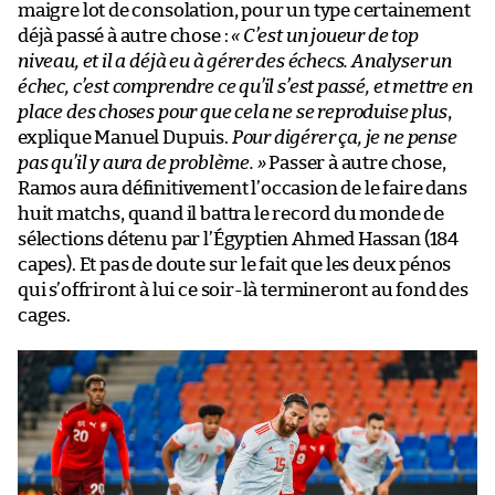
maigre lot de consolation, pour un type certainement
déjà passé à autre chose :
« C’est un joueur de top
niveau, et il a déjà eu à gérer des échecs. Analyser un
échec, c’est comprendre ce qu’il s’est passé, et mettre en
place des choses pour que cela ne se reproduise plus
,
explique Manuel Dupuis.
Pour digérer ça, je ne pense
pas qu’il y aura de problème. »
Passer à autre chose,
Ramos aura définitivement l’occasion de le faire dans
huit matchs, quand il battra le record du monde de
sélections détenu par l’Égyptien Ahmed Hassan (184
capes). Et pas de doute sur le fait que les deux pénos
qui s’offriront à lui ce soir-là termineront au fond des
cages.