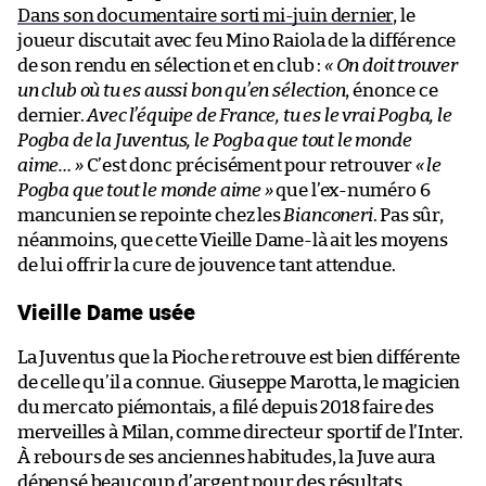
Dans son documentaire sorti mi-juin dernier
, le
joueur discutait avec feu Mino Raiola de la différence
de son rendu en sélection et en club :
« On doit trouver
un club où tu es aussi bon qu’en sélection
, énonce ce
dernier.
Avec l’équipe de France, tu es le vrai Pogba, le
Pogba de la Juventus, le Pogba que tout le monde
aime… »
C’est donc précisément pour retrouver
« le
Pogba que tout le monde aime »
que l’ex-numéro 6
mancunien se repointe chez les
Bianconeri
. Pas sûr,
néanmoins, que cette Vieille Dame-là ait les moyens
de lui offrir la cure de jouvence tant attendue.
Vieille Dame usée
La Juventus que la Pioche retrouve est bien différente
de celle qu’il a connue. Giuseppe Marotta, le magicien
du mercato piémontais, a filé depuis 2018 faire des
merveilles à Milan, comme directeur sportif de l’Inter.
À rebours de ses anciennes habitudes, la Juve aura
dépensé beaucoup d’argent pour des résultats