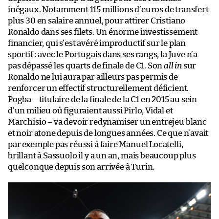
inégaux. Notamment 115 millions d’euros de transfert
plus 30 en salaire annuel, pour attirer Cristiano
Ronaldo dans ses filets. Un énorme investissement
financier, qui s’est avéré improductif sur le plan
sportif : avec le Portugais dans ses rangs, la Juve n’a
pas dépassé les quarts de finale de C1. Son
all in
sur
Ronaldo ne lui aura par ailleurs pas permis de
renforcer un effectif structurellement déficient.
Pogba – titulaire de la finale de la C1 en 2015 au sein
d’un milieu où figuraient aussi Pirlo, Vidal et
Marchisio – va devoir redynamiser un entrejeu blanc
et noir atone depuis de longues années. Ce que n’avait
par exemple pas réussi à faire Manuel Locatelli,
brillant à Sassuolo il y a un an, mais beaucoup plus
quelconque depuis son arrivée à Turin.