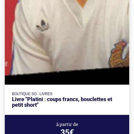
BOUTIQUE SO - LIVRES
Livre "Platini : coups francs, bouclettes et
petit short"
à partir de
35€