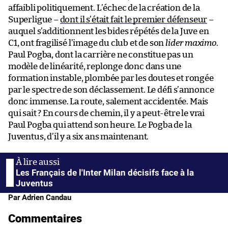
affaibli politiquement. L’échec de la création de la
Superligue –
dont il s’était fait le premier défenseur
–
auquel s’additionnent les bides répétés de la Juve en
C1, ont fragilisé l’image du club et de son
lider maximo
.
Paul Pogba, dont la carrière ne constitue pas un
modèle de linéarité, replonge donc dans une
formation instable, plombée par les doutes et rongée
par le spectre de son déclassement. Le défi s’annonce
donc immense. La route, salement accidentée. Mais
qui sait ? En cours de chemin, il y a peut-être le vrai
Paul Pogba qui attend son heure. Le Pogba de la
Juventus, d’il y a six ans maintenant.
Les Français de l'Inter Milan décisifs face à la
Juventus
Par Adrien Candau
Commentaires