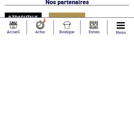
Nos partenaires
7
Accueil
Actus
Boutique
Forum
Menu
Abonnements
Contacts
La boutique SO PRESS
Mentions légales
Conditions générales d'utilisation
Publicité
Consentement RGPD
Recrutement
Joueurs en
Équipes en
tendance
tendance