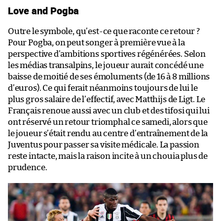
Love and Pogba
Outre le symbole, qu’est-ce que raconte ce retour ?
Pour Pogba, on peut songer à première vue à la
perspective d’ambitions sportives régénérées. Selon
les médias transalpins, le joueur aurait concédé une
baisse de moitié de ses émoluments (de 16 à 8 millions
d’euros). Ce qui ferait néanmoins toujours de lui le
plus gros salaire de l’effectif, avec Matthijs de Ligt. Le
Français renoue aussi avec un club et des tifosi qui lui
ont réservé un retour triomphal ce samedi, alors que
le joueur s’était rendu au centre d’entraînement de la
Juventus pour passer sa visite médicale. La passion
reste intacte, mais la raison incite à un chouia plus de
prudence.