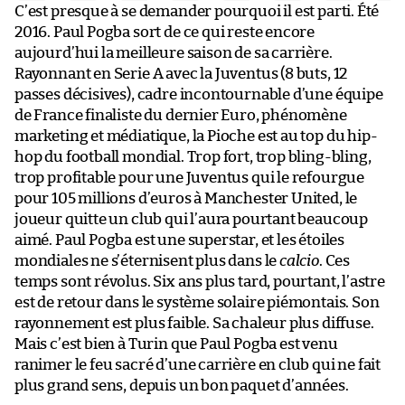
C’est presque à se demander pourquoi il est parti. Été
2016. Paul Pogba sort de ce qui reste encore
aujourd’hui la meilleure saison de sa carrière.
Rayonnant en Serie A avec la Juventus (8 buts, 12
passes décisives), cadre incontournable d’une équipe
de France finaliste du dernier Euro, phénomène
marketing et médiatique, la Pioche est au top du hip-
hop du football mondial. Trop fort, trop bling-bling,
trop profitable pour une Juventus qui le refourgue
pour 105 millions d’euros à Manchester United, le
joueur quitte un club qui l’aura pourtant beaucoup
aimé. Paul Pogba est une superstar, et les étoiles
mondiales ne s’éternisent plus dans le
calcio
. Ces
temps sont révolus. Six ans plus tard, pourtant, l’astre
est de retour dans le système solaire piémontais. Son
rayonnement est plus faible. Sa chaleur plus diffuse.
Mais c’est bien à Turin que Paul Pogba est venu
ranimer le feu sacré d’une carrière en club qui ne fait
plus grand sens, depuis un bon paquet d’années.