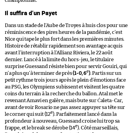
championnat.
Il suffira d’un Payet
Dans un stade de l’Aube de Troyes à huis clos pour une
réminiscence des pires heures de la pandémie, c’est
Nice qui tape le plus fort dans les premières minutes.
Histoire de rétablir rapidement son avantage acquis
avant l’interruption à l’Allianz Riviera, le 22 août
dernier. Lancé à la limite du hors-jeu, le titulaire
surprise Guessand résiste bien pour servir Gouiri, qui
e
n’a plus qu’à terminer de près
(1-0, 6
)
. Partis sur un
petit rythme trois jours après le plein d’émotions face
au PSG, les Olympiens subissent et visitent les quatre
coins du terrain à la recherche du ballon. Atal met le
revenant Amavi en galère, mais bute sur Ćaleta-Car,
avant de voir Rosario ne pas assez appuyer sa tête sur
e
le corner qui suit (12
). Parfaitement lancé dans la
profondeur à nouveau, Guessand croise lui trop sa
e
frappe, et le break se dérobe (14
). Côté marseillais,