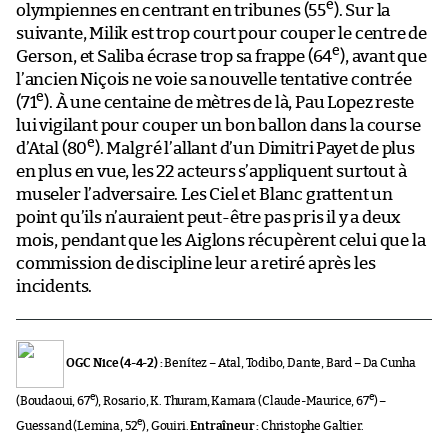
e
olympiennes en centrant en tribunes (55
). Sur la
suivante, Milik est trop court pour couper le centre de
e
Gerson, et Saliba écrase trop sa frappe (64
), avant que
l’ancien Niçois ne voie sa nouvelle tentative contrée
e
(71
). À une centaine de mètres de là, Pau Lopez reste
lui vigilant pour couper un bon ballon dans la course
e
d’Atal (80
). Malgré l’allant d’un Dimitri Payet de plus
en plus en vue, les 22 acteurs s’appliquent surtout à
museler l’adversaire. Les Ciel et Blanc grattent un
point qu’ils n’auraient peut-être pas pris il y a deux
mois, pendant que les Aiglons récupèrent celui que la
commission de discipline leur a retiré après les
incidents.
OGC Nice (4-4-2) :
Benítez – Atal, Todibo, Dante, Bard – Da Cunha
e
e
(Boudaoui, 67
), Rosario, K. Thuram, Kamara (Claude-Maurice, 67
) –
e
Guessand (Lemina, 52
), Gouiri.
Entraîneur :
Christophe Galtier.