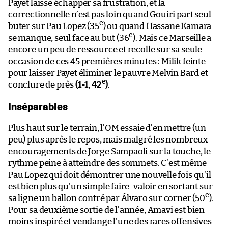
Payet laisse échapper sa frustration, et la
correctionnelle n’est pas loin quand Gouiri part seul
e
buter sur Pau Lopez (35
) ou quand Hassane Kamara
e
se manque, seul face au but (36
). Mais ce Marseille a
encore un peu de ressource et recolle sur sa seule
occasion de ces 45 premières minutes : Milik feinte
pour laisser Payet éliminer le pauvre Melvin Bard et
e
conclure de près
(1-1, 42
)
.
Inséparables
Plus haut sur le terrain, l’OM essaie d’en mettre (un
peu) plus après le repos, mais malgré les nombreux
encouragements de Jorge Sampaoli sur la touche, le
rythme peine à atteindre des sommets. C’est même
Pau Lopez qui doit démontrer une nouvelle fois qu’il
est bien plus qu’un simple faire-valoir en sortant sur
e
sa ligne un ballon contré par Álvaro sur corner (50
).
Pour sa deuxième sortie de l’année, Amavi est bien
moins inspiré et vendange l’une des rares offensives