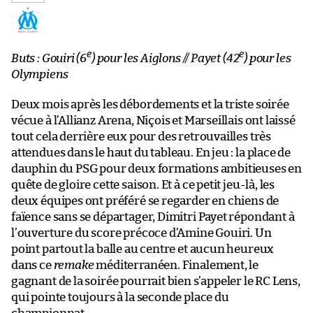
e
e
Buts : Gouiri (6
) pour les Aiglons // Payet (42
) pour les
Olympiens
Deux mois après les débordements et la triste soirée
vécue à l’Allianz Arena, Niçois et Marseillais ont laissé
tout cela derrière eux pour des retrouvailles très
attendues dans le haut du tableau. En jeu : la place de
dauphin du PSG pour deux formations ambitieuses en
quête de gloire cette saison. Et à ce petit jeu-là, les
deux équipes ont préféré se regarder en chiens de
faïence sans se départager, Dimitri Payet répondant à
l’ouverture du score précoce d’Amine Gouiri. Un
point partout la balle au centre et aucun heureux
dans ce
remake
méditerranéen. Finalement, le
gagnant de la soirée pourrait bien s’appeler le RC Lens,
qui pointe toujours à la seconde place du