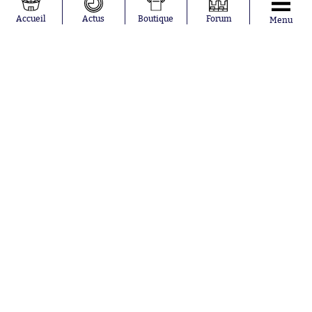
Accueil
Actus
Boutique
Forum
Menu
Abonnements
Contacts
La boutique SO PRESS
Mentions légales
Conditions générales d'utilisation
Publicité
Consentement RGPD
Recrutement
Joueurs en
Équipes en
tendance
tendance
Mohamed
Chelsea
Salah
Paris Saint-
Mykhailo
Germain
Mudryk
Bordeaux
Neymar
Olympique
Khalis Merah
lyonnais
Loïs Openda
FIFA
Moussa
Real Madrid
Niakhaté
RC Strasbourg
Nicolás
AC Milan
Tagliafico
France
Pavel Šulc
RC Lens
Josh Maja