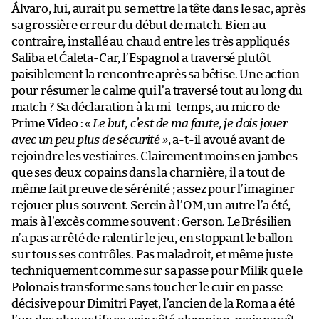
Álvaro, lui, aurait pu se mettre la tête dans le sac, après
sa grossière erreur du début de match. Bien au
contraire, installé au chaud entre les très appliqués
Saliba et Ćaleta-Car, l’Espagnol a traversé plutôt
paisiblement la rencontre après sa bêtise. Une action
pour résumer le calme qui l’a traversé tout au long du
match ? Sa déclaration à la mi-temps, au micro de
Prime Video :
« Le but, c’est de ma faute, je dois jouer
avec un peu plus de sécurité »
, a-t-il avoué avant de
rejoindre les vestiaires. Clairement moins en jambes
que ses deux copains dans la charnière, il a tout de
même fait preuve de sérénité ; assez pour l’imaginer
rejouer plus souvent. Serein à l’OM, un autre l’a été,
mais à l’excès comme souvent : Gerson. Le Brésilien
n’a pas arrêté de ralentir le jeu, en stoppant le ballon
sur tous ses contrôles. Pas maladroit, et même juste
techniquement comme sur sa passe pour Milik que le
Polonais transforme sans toucher le cuir en passe
décisive pour Dimitri Payet, l’ancien de la Roma a été