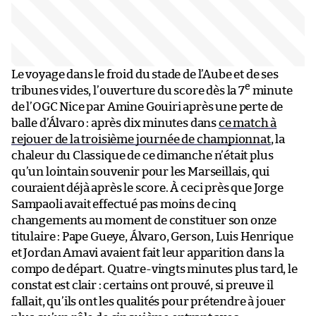
Le voyage dans le froid du stade de l’Aube et de ses
e
tribunes vides, l’ouverture du score dès la 7
minute
de l’OGC Nice par Amine Gouiri après une perte de
balle d’Álvaro : après dix minutes dans
ce match à
rejouer de la troisième journée de championnat
, la
chaleur du Classique de ce dimanche n’était plus
qu’un lointain souvenir pour les Marseillais, qui
couraient déjà après le score. À ceci près que Jorge
Sampaoli avait effectué pas moins de cinq
changements au moment de constituer son onze
titulaire : Pape Gueye, Álvaro, Gerson, Luis Henrique
et Jordan Amavi avaient fait leur apparition dans la
compo de départ. Quatre-vingts minutes plus tard, le
constat est clair : certains ont prouvé, si preuve il
fallait, qu’ils ont les qualités pour prétendre à jouer