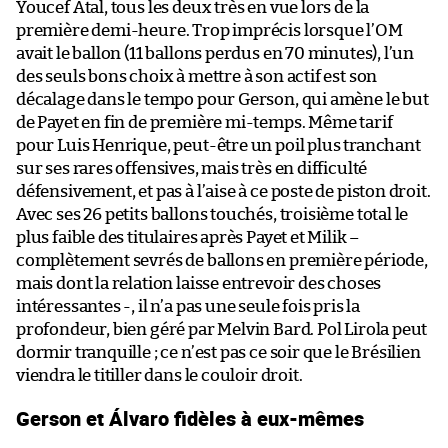
Youcef Atal, tous les deux très en vue lors de la
première demi-heure. Trop imprécis lorsque l’OM
avait le ballon (11 ballons perdus en 70 minutes), l’un
des seuls bons choix à mettre à son actif est son
décalage dans le tempo pour Gerson, qui amène le but
de Payet en fin de première mi-temps. Même tarif
pour Luis Henrique, peut-être un poil plus tranchant
sur ses rares offensives, mais très en difficulté
défensivement, et pas à l’aise à ce poste de piston droit.
Avec ses 26 petits ballons touchés, troisième total le
plus faible des titulaires après Payet et Milik –
complètement sevrés de ballons en première période,
mais dont la relation laisse entrevoir des choses
intéressantes -, il n’a pas une seule fois pris la
profondeur, bien géré par Melvin Bard. Pol Lirola peut
dormir tranquille ; ce n’est pas ce soir que le Brésilien
viendra le titiller dans le couloir droit.
Gerson et Álvaro fidèles à eux-mêmes