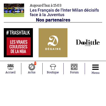
Aujourd'hui à 15:03
Les Français de l'Inter Milan décisifs
face à la Juventus
Nos partenaires
10
Accueil
Actus
Boutique
Forum
Menu
Abonnements
Contacts
La boutique SO PRESS
Mentions légales
Conditions générales d'utilisation
Publicité