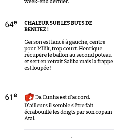
week-end dernier.
e
64
CHALEUR SUR LES BUTS DE
BENITEZ !
Gerson est lancé à gauche, centre
pour Milik, trop court. Henrique
récupère le ballon au second poteau
et sert en retrait Saliba mais la frappe
est loupée !
e
61
Da Cunha est d’accord.
D’ailleurs il semble s’être fait
écrabouillé les doigts par son copain
Atal.