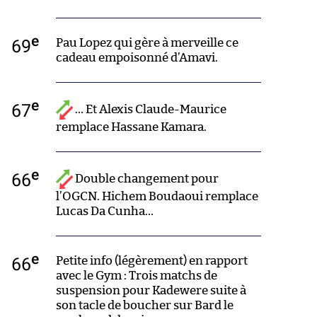
e
69
Pau Lopez qui gère à merveille ce
cadeau empoisonné d’Amavi.
e
67
… Et Alexis Claude-Maurice
remplace Hassane Kamara.
e
66
Double changement pour
l’OGCN. Hichem Boudaoui remplace
Lucas Da Cunha…
e
66
Petite info (légèrement) en rapport
avec le Gym : Trois matchs de
suspension pour Kadewere suite à
son tacle de boucher sur Bard le