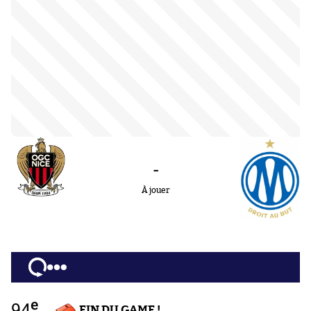
-
À jouer
e
94
FIN DU GAME !