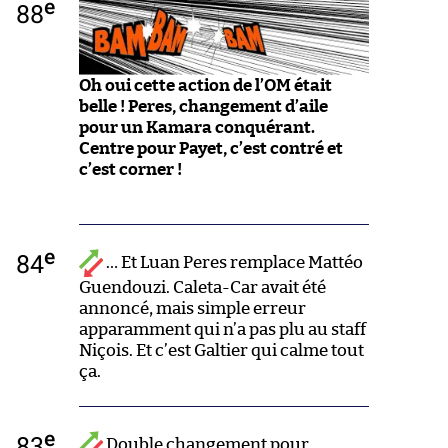
e
88
Oh oui cette action de l’OM était
belle ! Peres, changement d’aile
pour un Kamara conquérant.
Centre pour Payet, c’est contré et
c’est corner !
e
84
… Et Luan Peres remplace Mattéo
Guendouzi. Caleta-Car avait été
annoncé, mais simple erreur
apparamment qui n’a pas plu au staff
Niçois. Et c’est Galtier qui calme tout
ça.
e
83
Double changement pour