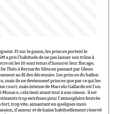
ègnent. Et sur le gazon, les princes portent le
M a pris l’habitude de ne pas laisser son trône à
erre où les 10 sont tenus d’honorer leur flocage,
 De Théo à Bernardo Silva en passant par Glenn
gnement au fil des décennies. Les princes du ballon
 mais ils ne deviennent princes que par ce qui les
ègne court, mais intense de Marcelo Gallardo est l’un
Monaco, cela tient avant tout à une raison : il est
sentiments trop extrêmes pour l’atmosphère feutrée
p fort, trop vite, aimantant en quelques mois
assion, d’amour et de haine habituellement réservé