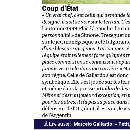
Coup d’État
« Un vrai chef, c’est celui qui demande la 
désigné, il doit se voir sur le terrain. C’es
l’automne 1999. Placé à gauche d’un qua
personnalité »
de Simone, Trezeguet ou G
sur le jeu monégasque a été fulgurante
d’une blessure au genou. J’ai commencé
l’équipe était tellement forte qu’après 
place comme si on se connaissait depuis 
jamais vécu cela dans ma carrière. »
Mai
son règne. Celle de Gallardo s’est donc 
symbolique. Elle s’est jouée sur les ter
et même dans la presse.
« Gallardo deva
Même si c’est un joueur d’exception, en
pour les autres, il n’a pas sa place dan
défenseur de l’OL, dont, il est vrai, le
de l’Argentin.
Marcelo Gallardo: « Petit,