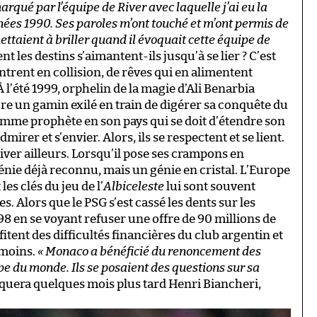
 marqué par l’équipe de River avec laquelle j’ai eu la
ées 1990. Ses paroles m’ont touché et m’ont permis de
mettaient à briller quand il évoquait cette équipe de
 les destins s’aimantent-ils jusqu’à se lier ? C’est
trent en collision, de rêves qui en alimentent
 l’été 1999, orphelin de la magie d’Ali Benarbia
re un gamin exilé en train de digérer sa conquête du
mme prophète en son pays qui se doit d’étendre son
admirer et s’envier. Alors, ils se respectent et se lient.
river ailleurs. Lorsqu’il pose ses crampons en
énie déjà reconnu, mais un génie en cristal. L’Europe
 les clés du jeu de l’
Albiceleste
lui sont souvent
. Alors que le PSG s’est cassé les dents sur les
98 en se voyant refuser une offre de 90 millions de
fitent des difficultés financières du club argentin et
 moins.
« Monaco a bénéficié du renoncement des
pe du monde. Ils se posaient des questions sur sa
liquera quelques mois plus tard Henri Biancheri,