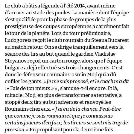
Le club a bâti sa légende à l’été 2014, avant même
d’arriver au stade des poules. La manière dont l’équipe
s’est qualifiée pour la phase de groupes de la plus
prestigieuse des coupes européennes a carrément fait
le tour de la planète. Lors du tour préliminaire,
Ludogorets reçoit le club roumain du Steaua Bucarest
au match retour. On se dirige tranquillement vers la
séance des tirs au but quand le gardien Vladislav
Stoyanov reçoit un carton rouge, alors que l’équipe
bulgare a déjà effectué ses trois changements. C’est
donc le défenseur roumain Cosmin Moți qui a dû
enfiler les gants. «
Je me suis proposé, et le coach m’a dit
:
« Fais de ton mieux » » , s’amuse-t-il encore. Et là,
miracle : Moți, en plus de transformer sa tentative, a
stoppé deux tirs au but adverses et renvoyé les
Roumains chez eux. «
J’ai eu de la chance. Peut-être
que comme je suis roumain et que je connaissais
certains joueurs d’en face, les tireurs se sont mis trop de
pression.
» En propulsant pour la deuxième fois