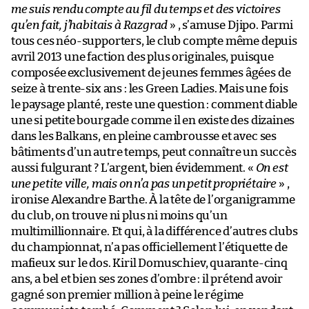
me suis rendu compte au fil du temps et des victoires
qu’en fait, j’habitais à Razgrad
» , s’amuse Djipo. Parmi
tous ces néo-supporters, le club compte même depuis
avril 2013 une faction des plus originales, puisque
composée exclusivement de jeunes femmes âgées de
seize à trente-six ans : les Green Ladies. Mais une fois
le paysage planté, reste une question : comment diable
une si petite bourgade comme il en existe des dizaines
dans les Balkans, en pleine cambrousse et avec ses
bâtiments d’un autre temps, peut connaître un succès
aussi fulgurant ? L’argent, bien évidemment. «
On est
une petite ville, mais on n’a pas un petit propriétaire
» ,
ironise Alexandre Barthe. À la tête de l’organigramme
du club, on trouve ni plus ni moins qu’un
multimillionnaire. Et qui, à la différence d’autres clubs
du championnat, n’a pas officiellement l’étiquette de
mafieux sur le dos. Kiril Domuschiev, quarante-cinq
ans, a bel et bien ses zones d’ombre : il prétend avoir
gagné son premier million à peine le régime