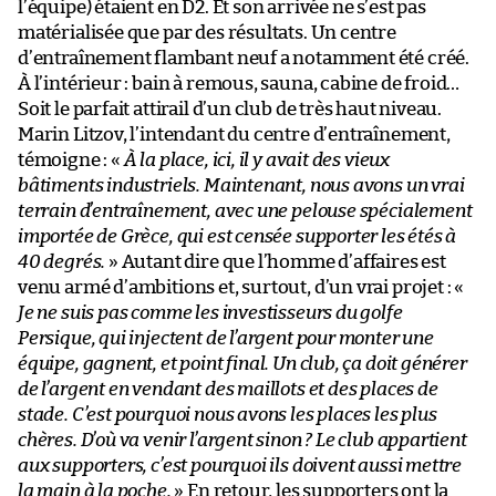
l’équipe) étaient en D2. Et son arrivée ne s’est pas
matérialisée que par des résultats. Un centre
d’entraînement flambant neuf a notamment été créé.
À l’intérieur : bain à remous, sauna, cabine de froid…
Soit le parfait attirail d’un club de très haut niveau.
Marin Litzov, l’intendant du centre d’entraînement,
témoigne : «
À la place, ici, il y avait des vieux
bâtiments industriels. Maintenant, nous avons un vrai
terrain d’entraînement, avec une pelouse spécialement
importée de Grèce, qui est censée supporter les étés à
40 degrés.
» Autant dire que l’homme d’affaires est
venu armé d’ambitions et, surtout, d’un vrai projet : «
Je ne suis pas comme les investisseurs du golfe
Persique, qui injectent de l’argent pour monter une
équipe, gagnent, et point final. Un club, ça doit générer
de l’argent en vendant des maillots et des places de
stade. C’est pourquoi nous avons les places les plus
chères. D’où va venir l’argent sinon ? Le club appartient
aux supporters, c’est pourquoi ils doivent aussi mettre
la main à la poche.
» En retour, les supporters ont la