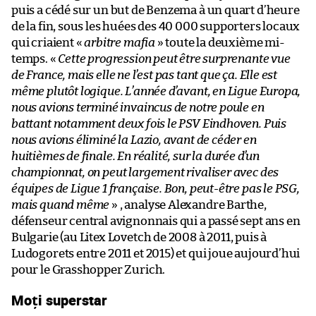
puis a cédé sur un but de Benzema à un quart d’heure
de la fin, sous les huées des 40 000 supporters locaux
qui criaient «
arbitre mafia
» toute la deuxième mi-
temps. «
Cette progression peut être surprenante vue
de France, mais elle ne l’est pas tant que ça. Elle est
même plutôt logique. L’année d’avant, en Ligue Europa,
nous avions terminé invaincus de notre poule en
battant notamment deux fois le PSV Eindhoven. Puis
nous avions éliminé la Lazio, avant de céder en
huitièmes de finale. En réalité, sur la durée d’un
championnat, on peut largement rivaliser avec des
équipes de Ligue 1 française. Bon, peut-être pas le PSG,
mais quand même
» , analyse Alexandre Barthe,
défenseur central avignonnais qui a passé sept ans en
Bulgarie (au Litex Lovetch de 2008 à 2011, puis à
Ludogorets entre 2011 et 2015) et qui joue aujourd’hui
pour le Grasshopper Zurich.
Moți superstar