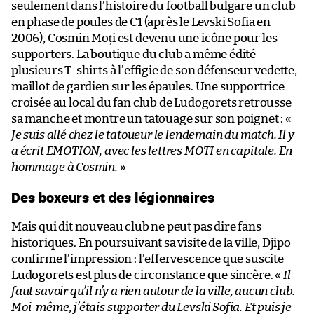
seulement dans l’histoire du football bulgare un club
en phase de poules de C1 (après le Levski Sofia en
2006), Cosmin Moți est devenu une icône pour les
supporters. La boutique du club a même édité
plusieurs T-shirts à l’effigie de son défenseur vedette,
maillot de gardien sur les épaules. Une supportrice
croisée au local du fan club de Ludogorets retrousse
sa manche et montre un tatouage sur son poignet : «
Je suis allé chez le tatoueur le lendemain du match. Il y
a écrit EMOTION, avec les lettres MOTI en capitale. En
hommage à Cosmin.
»
Des boxeurs et des légionnaires
Mais qui dit nouveau club ne peut pas dire fans
historiques. En poursuivant sa visite de la ville, Djipo
confirme l’impression : l’effervescence que suscite
Ludogorets est plus de circonstance que sincère. «
Il
faut savoir qu’il n’y a rien autour de la ville, aucun club.
Moi-même, j’étais supporter du Levski Sofia. Et puis je