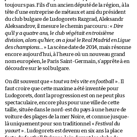
toujours pas. Fils d’un ancien député de la région, à la
tête d’une entreprise de métaux et ami du président
du club bulgare de Ludogorets Razgrad, Aleksandr
Aleksandrov, il mesure le chemin parcouru : «
Dire
qu’il y a quatre ans, le club végétait en troisième
division, alors qu’hier, on a joué le Real Madrid en Ligue
des champions…
» La scène date de 2014, mais résonne
encore aujourd’hui, à l’heure où un nouveau grand
nom européen, le Paris Saint-Germain, s’apprête à en
découdre sur le sol bulgare.
On dit souvent que «
tout va très vite en football
» . Il
faut croire que cette maxime a été inventée pour
Ludogorets, dont la progression est on ne peut plus
spectaculaire, encore plus pour une ville de cette
taille, située dans le nord-est du pays à une heure de
voiture des plages de la mer Noire, et connue jusque-
là uniquement pour son traditionnel «
Festival du
yaourt
» . Ludogorets est devenu en six ans la place