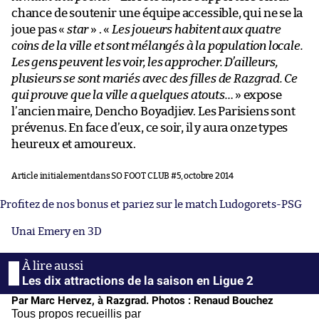
chance de soutenir une équipe accessible, qui ne se la
joue pas «
star
» . «
Les joueurs habitent aux quatre
coins de la ville et sont mélangés à la population locale.
Les gens peuvent les voir, les approcher. D’ailleurs,
plusieurs se sont mariés avec des filles de Razgrad. Ce
qui prouve que la ville a quelques atouts…
» expose
l’ancien maire, Dencho Boyadjiev. Les Parisiens sont
prévenus. En face d’eux, ce soir, il y aura onze types
heureux et amoureux.
Article initialement dans SO FOOT CLUB #5, octobre 2014
Profitez de nos bonus et pariez sur le match Ludogorets-PSG
Unai Emery en 3D
Les dix attractions de la saison en Ligue 2
Par Marc Hervez, à Razgrad. Photos : Renaud Bouchez
Tous propos recueillis par