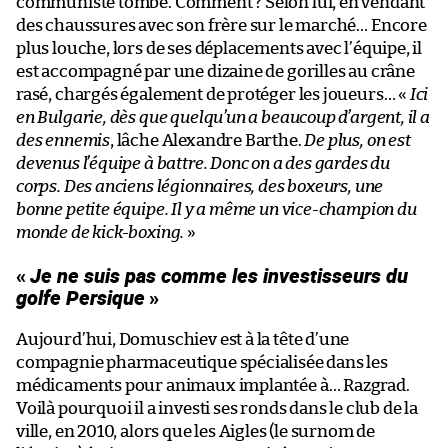
communiste tombé. Comment ? Selon lui, en vendant
des chaussures avec son frère sur le marché… Encore
plus louche, lors de ses déplacements avec l’équipe, il
est accompagné par une dizaine de gorilles au crâne
rasé, chargés également de protéger les joueurs… «
Ici
en Bulgarie, dès que quelqu’un a beaucoup d’argent, il a
des ennemis
, lâche Alexandre Barthe.
De plus, on est
devenus l’équipe à battre. Donc on a des gardes du
corps. Des anciens légionnaires, des boxeurs, une
bonne petite équipe. Il y a même un vice-champion du
monde de kick-boxing.
»
«
Je ne suis pas comme les investisseurs du
golfe Persique
»
Aujourd’hui, Domuschiev est à la tête d’une
compagnie pharmaceutique spécialisée dans les
médicaments pour animaux implantée à… Razgrad.
Voilà pourquoi il a investi ses ronds dans le club de la
ville, en 2010, alors que les Aigles (le surnom de