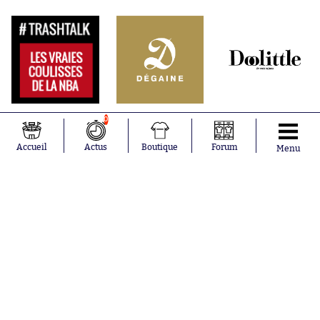
0
Accueil
Actus
Boutique
Forum
Menu
Abonnements
Contacts
La boutique SO PRESS
Mentions légales
Conditions générales d'utilisation
Publicité
Consentement RGPD
Recrutement
Joueurs en
Équipes en
tendance
tendance
Lionel Messi
Paris Saint-