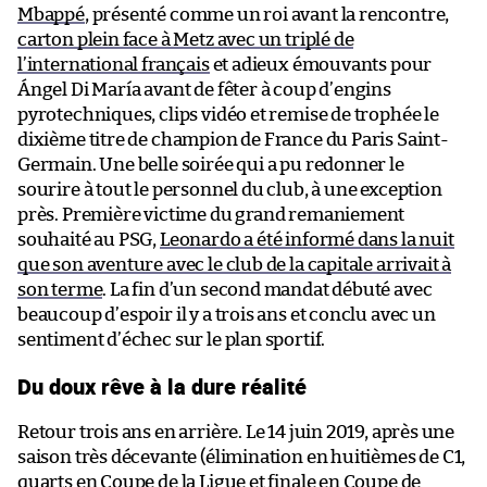
Mbappé
, présenté comme un roi avant la rencontre,
carton plein face à Metz avec un triplé de
l’international français
et adieux émouvants pour
Ángel Di María avant de fêter à coup d’engins
pyrotechniques, clips vidéo et remise de trophée le
dixième titre de champion de France du Paris Saint-
Germain. Une belle soirée qui a pu redonner le
sourire à tout le personnel du club, à une exception
près. Première victime du grand remaniement
souhaité au PSG,
Leonardo a été informé dans la nuit
que son aventure avec le club de la capitale arrivait à
son terme
. La fin d’un second mandat débuté avec
beaucoup d’espoir il y a trois ans et conclu avec un
sentiment d’échec sur le plan sportif.
Du doux rêve à la dure réalité
Retour trois ans en arrière. Le 14 juin 2019, après une
saison très décevante (élimination en huitièmes de C1,
quarts en Coupe de la Ligue et finale en Coupe de