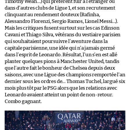
Timothy Weah…) qui préfèrent fuir à l’étranger ou
dans d’autres clubs de Ligue 1, et son recrutement
clinquant au rendement douteux (Rafinha,
Alessandro Florenzi, Sergio Ramos, Lionel Messi…).
Mais les critiques fusent surtout sur les cas Edinson
Cavani et Thiago Silva, vétérans du vestiaire parisien
qui souhaitaient poursuivre l’aventure dans la
capitale parisienne, une idée qui n’a jamais germé
dans l’esprit de Leonardo. Résultat, l’un s’en est allé
planter quelques pions à Manchester United, tandis
que l’autre fait le bonheur de Chelsea depuis deux
saisons, avec une Ligue des champions remportée l’an
dernier sous les ordres de… Thomas Tuchel, largué six
mois plus tôt par le PSG alors que les relations avec
Leonardo avaient atteint un point de non-retour.
Combo gagnant.