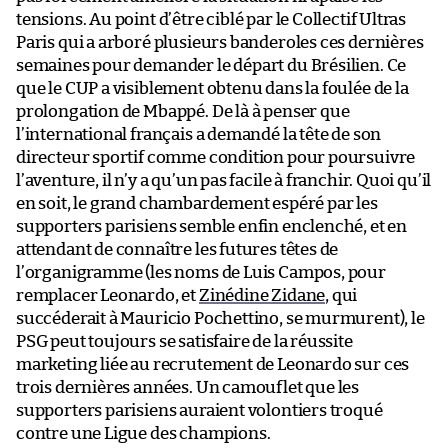
tensions. Au point d’être ciblé par le Collectif Ultras
Paris qui a arboré plusieurs banderoles ces dernières
semaines pour demander le départ du Brésilien. Ce
que le CUP a visiblement obtenu dans la foulée de la
prolongation de Mbappé. De là à penser que
l’international français a demandé la tête de son
directeur sportif comme condition pour poursuivre
l’aventure, il n’y a qu’un pas facile à franchir. Quoi qu’il
en soit, le grand chambardement espéré par les
supporters parisiens semble enfin enclenché, et en
attendant de connaître les futures têtes de
l’organigramme (les noms de Luis Campos, pour
remplacer Leonardo, et
Zinédine Zidane
, qui
succéderait à Mauricio Pochettino, se murmurent), le
PSG peut toujours se satisfaire de la réussite
marketing liée au recrutement de Leonardo sur ces
trois dernières années. Un camouflet que les
supporters parisiens auraient volontiers troqué
contre une Ligue des champions.