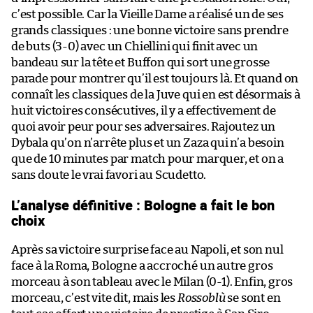
c’est possible. Car la Vieille Dame a réalisé un de ses
grands classiques : une bonne victoire sans prendre
de buts (3-0) avec un Chiellini qui finit avec un
bandeau sur la tête et Buffon qui sort une grosse
parade pour montrer qu’il est toujours là. Et quand on
connaît les classiques de la Juve qui en est désormais à
huit victoires consécutives, il y a effectivement de
quoi avoir peur pour ses adversaires. Rajoutez un
Dybala qu’on n’arrête plus et un Zaza qui n’a besoin
que de 10 minutes par match pour marquer, et on a
sans doute le vrai favori au Scudetto.
L’analyse définitive : Bologne a fait le bon
choix
Après sa victoire surprise face au Napoli, et son nul
face à la Roma, Bologne a accroché un autre gros
morceau à son tableau avec le Milan (0-1). Enfin, gros
morceau, c’est vite dit, mais les
Rossoblù
se sont en