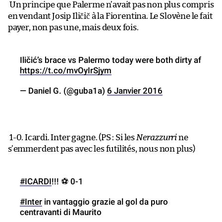
Un principe que Palerme n’avait pas non plus compris
en vendant Josip Iličič à la Fiorentina. Le Slovène le fait
payer, non pas une, mais deux fois.
Iličić’s brace vs Palermo today were both dirty af
https://t.co/mvOyIrSjym
— Daniel G. (@guba1a)
6 Janvier 2016
1-0. Icardi. Inter gagne. (PS : Si les
Nerazzurri
ne
s’emmerdent pas avec les futilités, nous non plus)
#ICARDI
!!! ⚽️ 0-1
#Inter
in vantaggio grazie al gol da puro
centravanti di Maurito