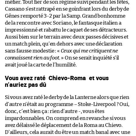
méfier. Tout fier de son régime suivi pendant les fêtes,
Cassano s’est rattrapé en se goinfrant lors du derby de
Gênes remporté 3-2 par la Samp. Grand bonhomme
de la rencontre avec Soriano, le fantasque italien a
impressionné et rabattu le caquet de ses détracteurs.
Aussi bien sur le terrain avec deux passes décisives et
un match plein, qu’en dehors avec une déclaration
sans fausse modestie : «
Ceux qui me critiquent ne
connaissent rien au foot.
» On se serait inquiété s’il
avait joué la carte de l’humilité.
Vous avez raté
Chievo-Roma
et vous
n’auriez pas dû
Si vous avez raté le derby de la Lanterne alors que rien
d’autre n’était au programme – Stoke-Liverpool ? Oui,
donc, c’est bien ça : rien d’autre -, vous êtes
impardonnables. On comprend en revanche si vous
avez délaissé le déplacement de la Roma au Chievo.
D’ailleurs, cela aurait du être un match banal avec une