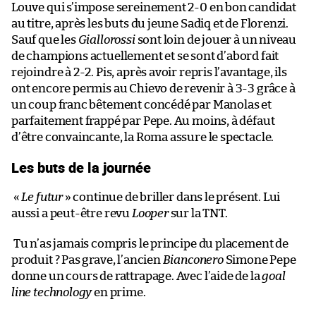
Louve qui s’impose sereinement 2-0 en bon candidat
au titre, après les buts du jeune Sadiq et de Florenzi.
Sauf que les
Giallorossi
sont loin de jouer à un niveau
de champions actuellement et se sont d’abord fait
rejoindre à 2-2. Pis, après avoir repris l’avantage, ils
ont encore permis au Chievo de revenir à 3-3 grâce à
un coup franc bêtement concédé par Manolas et
parfaitement frappé par Pepe. Au moins, à défaut
d’être convaincante, la Roma assure le spectacle.
Les buts de la journée
«
Le futur
» continue de briller dans le présent. Lui
aussi a peut-être revu
Looper
sur la TNT.
Tu n’as jamais compris le principe du placement de
produit ? Pas grave, l’ancien
Bianconero
Simone Pepe
donne un cours de rattrapage. Avec l’aide de la
goal
line technology
en prime.