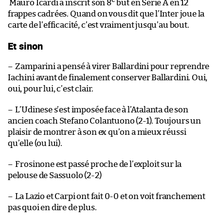
Mauro Icardi a inscrit son 8
but en Serie A en 12
frappes cadrées. Quand on vous dit que l’Inter joue la
carte de l’efficacité, c’est vraiment jusqu’au bout.
Et sinon
–
Zamparini a pensé à virer Ballardini pour reprendre
Iachini avant de finalement conserver Ballardini. Oui,
oui, pour lui, c’est clair.
–
L’Udinese s’est imposée face à l’Atalanta de son
ancien coach Stefano Colantuono (2-1). Toujours un
plaisir de montrer à son ex qu’on a mieux réussi
qu’elle (ou lui).
–
Frosinone est passé proche de l’exploit sur la
pelouse de Sassuolo (2-2)
–
La Lazio et Carpi ont fait 0-0 et on voit franchement
pas quoi en dire de plus.