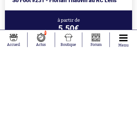
So Foot #231 - Florian Thauvin au RC Lens
à partir de
5.50€
3
Accueil
Actus
Boutique
Forum
Menu
Aujourd'hui à 9:28
Medhi Benatia tire la sonnette
d'alarme sur l'influence des joueurs à
l'OM
Aujourd'hui à 0:48
Gianni Infantino se fait gauler pour
conflit d'intérêts