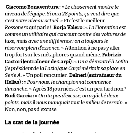
Giacomo Bonaventura :
«
Le classement montre le
niveau de l’équipe. Si on a 28 points, ça veut dire que
c’est notre niveau actuel.
» Et c’est le meilleur
Rossonero
qui parle !
Borja Valero :
«
La Fiorentina est
comme un utilitaire qui concourt contre des voitures de
luxe, mais avec une différence : on a toujours le
réservoir plein d’essence.
» Attention à ne pas y aller
trop fort sur les métaphores quand même.
Fabrizio
Castori (entraîneur de Carpi) :
«
On a démontré à Lotito
(le président de la Lazio) que Carpi méritait sa place en
Serie A.
» Un poil rancunier.
Delneri (entraîneur du
Hellas) :
«
Pour nous, le championnat commence
dimanche.
» Après 18 journées, c’est un peu tard non ?
Rudi Garcia :
«
On n’a pas d’excuse, on a gâché deux
points, mais il nous manquait tout le milieu de terrain.
»
Non, non, pas d’excuse.
La stat de la journée
e