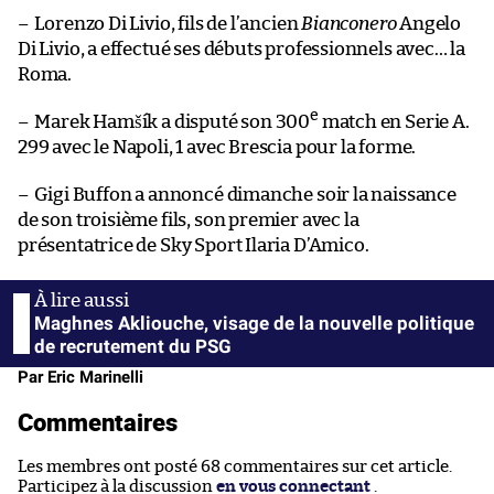
–
Lorenzo Di Livio, fils de l’ancien
Bianconero
Angelo
Di Livio, a effectué ses débuts professionnels avec… la
Roma.
e
–
Marek Hamšík a disputé son 300
match en Serie A.
299 avec le Napoli, 1 avec Brescia pour la forme.
–
Gigi Buffon a annoncé dimanche soir la naissance
de son troisième fils, son premier avec la
présentatrice de Sky Sport Ilaria D’Amico.
Maghnes Akliouche, visage de la nouvelle politique
de recrutement du PSG
Par Eric Marinelli
Commentaires
Les membres ont posté 68 commentaires sur cet article.
Participez à la discussion
en vous connectant
.