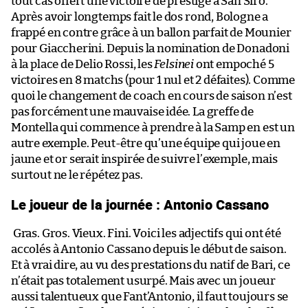
tout cas offert une victoire de prestige à San Siro.
Après avoir longtemps fait le dos rond, Bologne a
frappé en contre grâce à un ballon parfait de Mounier
pour Giaccherini. Depuis la nomination de Donadoni
à la place de Delio Rossi, les
Felsinei
ont empoché 5
victoires en 8 matchs (pour 1 nul et 2 défaites). Comme
quoi le changement de coach en cours de saison n’est
pas forcément une mauvaise idée. La greffe de
Montella qui commence à prendre à la Samp en est un
autre exemple. Peut-être qu’une équipe qui joue en
jaune et or serait inspirée de suivre l’exemple, mais
surtout ne le répétez pas.
Le joueur de la journée : Antonio Cassano
Gras. Gros. Vieux. Fini. Voici les adjectifs qui ont été
accolés à Antonio Cassano depuis le début de saison.
Et à vrai dire, au vu des prestations du natif de Bari, ce
n’était pas totalement usurpé. Mais avec un joueur
aussi talentueux que Fant’Antonio, il faut toujours se