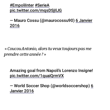
#EmpoliInter
#SerieA
pic.twitter.com/mqsDSjIlJG
— Mauro Cossu (@maurocossu90)
6 Janvier
2016
«
Coucou Antonio, alors tu veux toujours pas me
prendre cette année ?
»
Amazing goal from Napoli’s Lorenzo Insigne!
pic.twitter.com/1quaiQrmVX
— World Soccer Shop (@worldsoccershop)
6
Janvier 2016