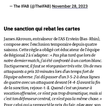
— The IFAB (@TheIFAB)
November 28, 2023
Une sanction qui rebat les cartes
James Akroum, entraîneur de l’AS Erstein (Bas-Rhin),
compose avec l’exclusion temporaire depuis quatre
saisons. Cette règle a obligé cet éducateur de l’équipe
de Régional 2 à s’adapter :
« Pas plus tard que lors de
notre dernier match, j’ai été confronté à un carton blanc.
Tactiquement, il faut se réorganiser très vite. Un de mes
attaquants a pris 10 minutes lors d’un temps fort de
l’équipe adverse. J’ai dû passer d’un 3-5-2 à deux lignes
de quatre avec un attaquant devant (4-4-1) avant la fin
de la sanction,
rejoue-t-il.
Quand c’est un joueur à
vocation offensive, ce n’est pas trop dramatique, mais si
c’est ton défenseur central, ce n’est pas la même chose.
»
Pour celui qui a remporté le prix du fair-play avec son