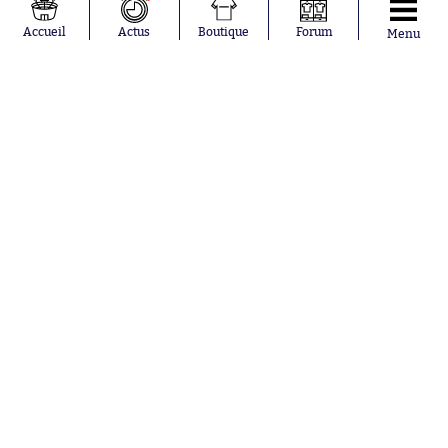
Accueil
Actus
Boutique
Forum
Menu
Abonnements
Contacts
La boutique SO PRESS
Mentions légales
Conditions générales d'utilisation
Publicité
Consentement RGPD
Recrutement
Joueurs en
Équipes en
tendance
tendance
Mohamed
Chelsea
Salah
Paris Saint-
Mykhailo
Germain
Mudryk
Bordeaux
Neymar
Olympique