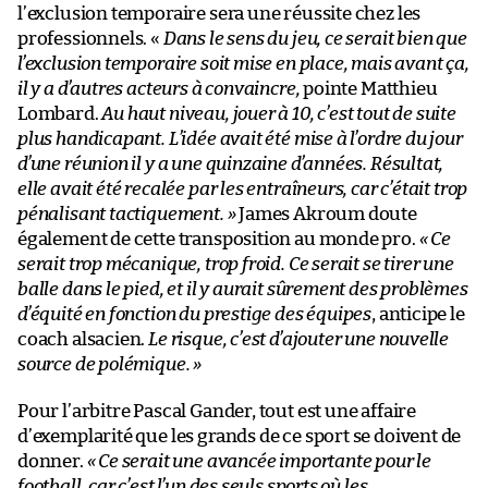
l’exclusion temporaire sera une réussite chez les
professionnels. «
Dans le sens du jeu, ce serait bien que
l’exclusion temporaire soit mise en place, mais avant ça,
il y a d’autres acteurs à convaincre,
pointe Matthieu
Lombard.
Au haut niveau, jouer à 10, c’est tout de suite
plus handicapant. L’idée avait été mise à l’ordre du jour
d’une réunion il y a une quinzaine d’années. Résultat,
elle avait été recalée par les entraîneurs, car c’était trop
pénalisant tactiquement.
»
James Akroum doute
également de cette transposition au monde pro.
« Ce
serait trop mécanique, trop froid. Ce serait se tirer une
balle dans le pied, et il y aurait sûrement des problèmes
d’équité en fonction du prestige des équipes
, anticipe le
coach alsacien.
Le risque, c’est d’ajouter une nouvelle
source de polémique. »
Pour l’arbitre Pascal Gander, tout est une affaire
d’exemplarité que les grands de ce sport se doivent de
donner.
« Ce serait une avancée importante pour le
football, car c’est l’un des seuls sports où les