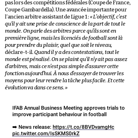
pas lors des compétitions fédérales (Coupe de France,
Coupe Gambardella). Une avancée importante pour
l’ancien arbitre assistant de Ligue 1 :
« L’objectif, c’est
qu’il y ait une prise de conscience de la part de tout le
monde. On parle des arbitres parce qu’ils sont en
première ligne, mais les licenciés de football sont là
pour prendre du plaisir, quel que soit le niveau,
déclare-t-il
. Quand il y a des contestations, tout le
monde est pénalisé. On se plaint qu’il n’y ait pas assez
d’arbitres, mais ce n’est pas simple d’assurer cette
fonction aujourd’hui. À nous d’essayer de trouver les
moyens pour leur rendre la tâche plus facile. Et cette
évolution va dans ce sens. »
IFAB Annual Business Meeting approves trials to
improve participant behaviour in football
➡️ News release:
https://t.co/8BVDvamgHc
pic.twitter.com/IsSKMS0rkZ