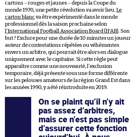
cartons – rouges et jaunes – depuis la Coupe du
monde 1970, une petite révolution va avoir lieu.
Le
carton blanc
va être expérimenté dans le monde
professionnel dès la saison prochaine selon
l’International Football Association Board (IFAB)
. Son
but ? Exclure pour une durée de 10 minutes un joueur
auteur de contestations répétées ou véhémentes
envers un arbitre, qui pourrait être alors en dialogue
uniquement avec le capitaine. Si cette règle peut
apparaître comme une nouveauté, l’exclusion
temporaire, déjà présente sous une forme différente
sur les pelouses amateurs de la région Grand Est dans
les années 1990, y a été réintroduite en 2019.
On se plaint qu’il n’y ait
pas assez d’arbitres,
mais ce n’est pas simple
d’assurer cette fonction
aujourd’hui. À nous