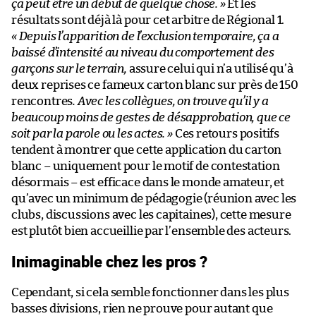
ça peut être un début de quelque chose.
»
Et les
résultats sont déjà là pour cet arbitre de Régional 1.
« Depuis l’apparition de l’exclusion temporaire, ça a
baissé d’intensité au niveau du comportement des
garçons sur le terrain,
assure celui qui n’a utilisé qu’à
deux reprises ce fameux carton blanc sur près de 150
rencontres
. Avec les collègues, on trouve qu’il y a
beaucoup moins de gestes de désapprobation, que ce
soit par la parole ou les actes. »
Ces retours positifs
tendent à montrer que cette application du carton
blanc – uniquement pour le motif de contestation
désormais – est efficace dans le monde amateur, et
qu’avec un minimum de pédagogie (réunion avec les
clubs, discussions avec les capitaines), cette mesure
est plutôt bien accueillie par l’ensemble des acteurs.
Inimaginable chez les pros ?
Cependant, si cela semble fonctionner dans les plus
basses divisions, rien ne prouve pour autant que