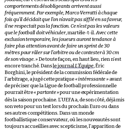
comportements désobligeants arrivent aussi
fréquemment. Par exemple, Marco Verratti à chaque
fois qu’il décidait que l’on n’avait pas sifflé en sa faveur,
il ne respectait pas la fonction. Ce n’est pas les valeurs
que le football doit véhiculer
, martèle-t-il.
Avec cette
exclusion temporaire, les joueurs auront tendance à
faire plus attention avant de faire un sprint de 30
mètres pour râler sur l’arbitre ou de contester à 30 cm
de son visage. »
De toute façon, en haut lieu, rien n’est
encore tranché. Dans
le journal
L’Équipe
, Éric
Borghini, le président de la commission fédérale de
l’arbitrage, a jugé cette pratique
« intéressante »
avant
de préciser que la Ligue de football professionnelle
pourrait être
«
partante
»
pour une expérimentation
dès la saison prochaine. L’UEFA a, de son côté, déjà mis
son veto pour un test lors du prochain Euro ou dans
ses autres compétitions. Dans un monde
footballistique conservateur, où les nouveautés sont
toujours accueillies avec scepticisme, l’apparition de