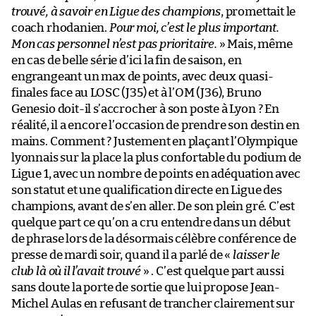
trouvé, à savoir en Ligue des champions
, promettait le
coach rhodanien.
Pour moi, c’est le plus important.
Mon cas personnel n’est pas prioritaire.
» Mais, même
en cas de belle série d’ici la fin de saison, en
engrangeant un max de points, avec deux quasi-
finales face au LOSC (J35) et à l’OM (J36), Bruno
Genesio doit-il s’accrocher à son poste à Lyon ? En
réalité, il a encore l’occasion de prendre son destin en
mains. Comment ? Justement en plaçant l’Olympique
lyonnais sur la place la plus confortable du podium de
Ligue 1, avec un nombre de points en adéquation avec
son statut et une qualification directe en Ligue des
champions, avant de s’en aller. De son plein gré. C’est
quelque part ce qu’on a cru entendre dans un début
de phrase lors de la désormais célèbre conférence de
presse de mardi soir, quand il a parlé de «
laisser le
club là où il l’avait trouvé
» . C’est quelque part aussi
sans doute la porte de sortie que lui propose Jean-
Michel Aulas en refusant de trancher clairement sur