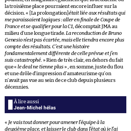
la troisième place pourraient encore influer sur la
décision. « [La prolongation]
était liée aux résultats qui
me paraissaient logiques : aller en finale de Coupe de
France et se qualifier pour la C1
, décomptait JMA au
milieu d’une longue tirade.
La reconduction de Bruno
Genesio n’est pas écartée, mais elle tiendra encore plus
compte des résultats. C’est une histoire
fondamentalement différente de celle prévue et j’en
suis catastrophé.
» Rien de très clair, en dehors du fait
que «
le deal ne tienne plus
» , en somme, juste du flou
et une drôle d’impression d’amateurisme qu’on
n’avait pas vue au sein de ce club depuis plusieurs
décennies.
Jean-Michel hélas
«
Je vais tout donner pour amener l’équipe à la
deuxième place, et laisser le club dans l’état où je l’ai