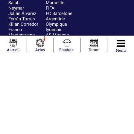
Salah
Marseille
Neymar
FIFA
Julián Álvarez
FC Barcelone
Ferrán Torres
Argentine
Kilian Corredor
Olympique
Franco
lyonnais
Mastantuono
AS Monaco
0
Orel Mangala
RC Strasbourg
Rio Mavuba
Trabzonspor
Accueil
Actus
Boutique
Forum
Menu