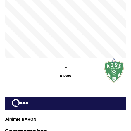
-
À jouer
Jérémie BARON