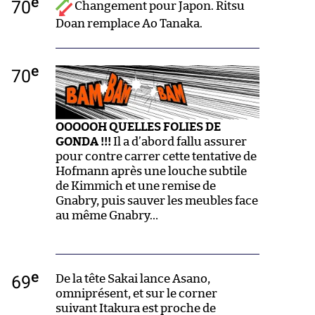
e
70
Changement pour Japon. Ritsu
Doan remplace Ao Tanaka.
e
70
OOOOOH QUELLES FOLIES DE
GONDA !!!
Il a d’abord fallu assurer
pour contre carrer cette tentative de
Hofmann après une louche subtile
de Kimmich et une remise de
Gnabry, puis sauver les meubles face
au même Gnabry…
e
69
De la tête Sakai lance Asano,
omniprésent, et sur le corner
suivant Itakura est proche de