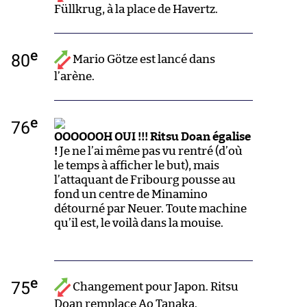
Füllkrug, à la place de Havertz.
e
80
Mario Götze est lancé dans
l’arène.
e
76
OOOOOOH OUI !!! Ritsu Doan égalise
!
Je ne l’ai même pas vu rentré (d’où
le temps à afficher le but), mais
l’attaquant de Fribourg pousse au
fond un centre de Minamino
détourné par Neuer. Toute machine
qu’il est, le voilà dans la mouise.
e
75
Changement pour Japon. Ritsu
Doan remplace Ao Tanaka.