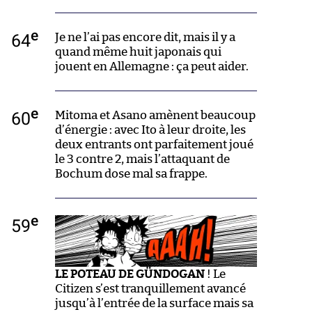
e
64
Je ne l’ai pas encore dit, mais il y a
quand même huit japonais qui
jouent en Allemagne : ça peut aider.
e
60
Mitoma et Asano amènent beaucoup
d’énergie : avec Ito à leur droite, les
deux entrants ont parfaitement joué
le 3 contre 2, mais l’attaquant de
Bochum dose mal sa frappe.
e
59
LE POTEAU DE GÜNDOGAN
! Le
Citizen s’est tranquillement avancé
jusqu’à l’entrée de la surface mais sa