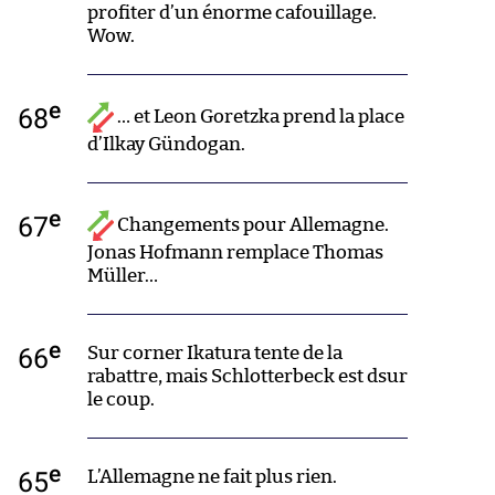
profiter d’un énorme cafouillage.
Wow.
e
68
… et Leon Goretzka prend la place
d’Ilkay Gündogan.
e
67
Changements pour Allemagne.
Jonas Hofmann remplace Thomas
Müller…
e
66
Sur corner Ikatura tente de la
rabattre, mais Schlotterbeck est dsur
le coup.
e
65
L’Allemagne ne fait plus rien.