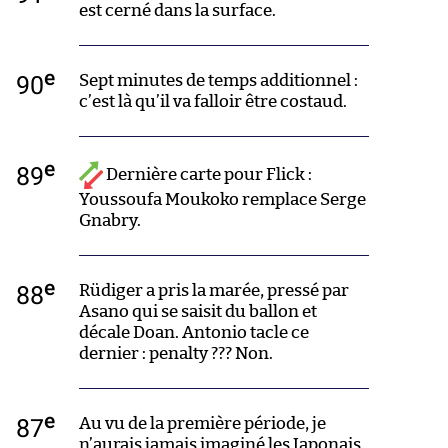
est cerné dans la surface.
e
90
Sept minutes de temps additionnel :
c’est là qu’il va falloir être costaud.
e
89
Dernière carte pour Flick :
Youssoufa Moukoko remplace Serge
Gnabry.
e
88
Rüdiger a pris la marée, pressé par
Asano qui se saisit du ballon et
décale Doan. Antonio tacle ce
dernier : penalty ??? Non.
e
87
Au vu de la première période, je
n’aurais jamais imaginé les Japonais