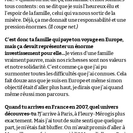
tous contents : on se dit que je suis l’heureux élu et
l’espoir de la famille, celui qui va nous sortir de la
misère. Déjà, ça me donnait une responsabilité et une
pression énormes.
(Il coupe net.)
C’est donc ta famille qui paye ton voyage en Europe,
mais ça devait représenter un énorme
investissement pour elle…
Je viens d’une famille
vraiment pauvre, mais nos richesses sont nos valeurs
et notre solidarité. C’est comme ça que j’ai pu
surmonter toutes les difficultés que j’ai connues. Cela
fait douze ans que je suis en Europe et même si mon
objectif était d’aller plus haut, je dirais que j’ai quand
même réussi mon parcours.
Quand tu arrives en France en 2007, quel univers
découvres-tu ?
J’arrive à Paris, à Fleury-Mérogis plus
exactement. Mais j’ai tout de suite senti que quelque
part, je m’étais fait bluffer. On m’avait promis d’aller à