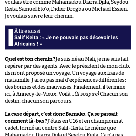
voulais être comme Mahamadou Diarra Djila, Seydou
Keita, Samuel Eto’o, Didier Drogba ou Michael Essien.
Je voulais suivre leur chemin.
Salif Keita : « Je ne pouvais pas décevoir les
Africains ! »
Quel est ton chemin ?
Je suis né au Mali, je me suis fait
repérer par des agents. Avec le président de mon club,
ils m’ont proposé un voyage. Un voyage aux frais de
ma famille. J’ai eu pas mal d’expériences différentes :
des bonnes et des mauvaises. Finalement, il termine
ici, à Annecy-le-Vieux. Voilà…
(Il soupire)
Chacun son
destin, chacun son parcours.
La case départ, c’est donc Bamako. Ça se passait
comment là-bas ?
J’étais en U16 et en championnat
cadet, formé au centre Salif-Keïta. Le même que
Mahamadou Diarra Djila et Seydou Keita. Ça n’a pas