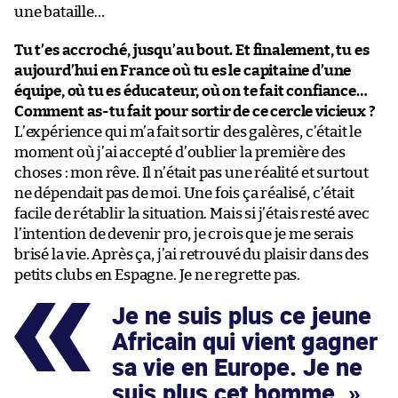
une bataille…
Tu t’es accroché, jusqu’au bout. Et finalement, tu es
aujourd’hui en France où tu es le capitaine d’une
équipe, où tu es éducateur, où on te fait confiance…
Comment as-tu fait pour sortir de ce cercle vicieux ?
L’expérience qui m’a fait sortir des galères, c’était le
moment où j’ai accepté d’oublier la première des
choses : mon rêve. Il n’était pas une réalité et surtout
ne dépendait pas de moi. Une fois ça réalisé, c’était
facile de rétablir la situation. Mais si j’étais resté avec
l’intention de devenir pro, je crois que je me serais
brisé la vie. Après ça, j’ai retrouvé du plaisir dans des
petits clubs en Espagne. Je ne regrette pas.
Je ne suis plus ce jeune
Africain qui vient gagner
sa vie en Europe. Je ne
suis plus cet homme.