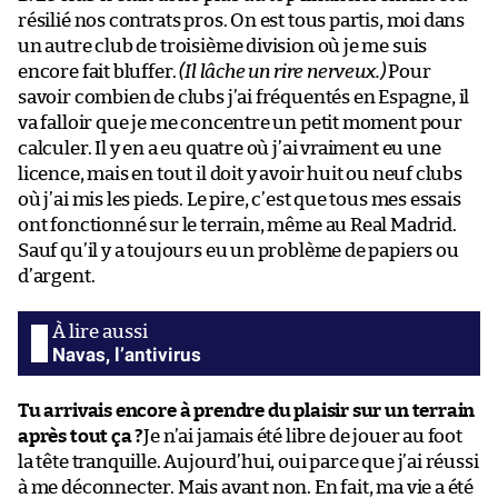
résilié nos contrats pros. On est tous partis, moi dans
un autre club de troisième division où je me suis
encore fait bluffer.
(Il lâche un rire nerveux.)
Pour
savoir combien de clubs j’ai fréquentés en Espagne, il
va falloir que je me concentre un petit moment pour
calculer. Il y en a eu quatre où j’ai vraiment eu une
licence, mais en tout il doit y avoir huit ou neuf clubs
où j’ai mis les pieds. Le pire, c’est que tous mes essais
ont fonctionné sur le terrain, même au Real Madrid.
Sauf qu’il y a toujours eu un problème de papiers ou
d’argent.
Navas, l’antivirus
Tu arrivais encore à prendre du plaisir sur un terrain
après tout ça ?
Je n’ai jamais été libre de jouer au foot
la tête tranquille. Aujourd’hui, oui parce que j’ai réussi
à me déconnecter. Mais avant non. En fait, ma vie a été