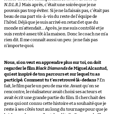
N.D.L.R.)
. Mais après, c’était une soirée que je ne
pouvais pas trop éviter. Si je ne la faisais pas, c’était pas
beau de ma part vis-à-vis du reste de l’équipe de
l’hôtel. Déjà que je suis arrivé en retard et que du
monde m’attendait… Après, je me suis contrôlé et je
suis rentré assez tôt à la maison. Donc le coach ne m’a
rien dit. Il me connaît aussi un peu : je ne fais pas
n’importe quoi.
Nous, si on veut en apprendre plus sur toi, on doit
regarder le film
Black Diamonds
de Miguel Alcantud,
qui est inspiré de ton parcours et sur lequel tu as
participé. Comment tu t’es retrouvé là-dedans ?
En
fait, le film parle un peu de ma vie. Avant qu’on se
rencontre, le réalisateur avait choisi ses acteurs et
avait écrit une grande partie du film. Il cherchait des
gens qui ont connu cette histoire et a souhaité que je
reste à ses côtés tout au long du tournage pour que je