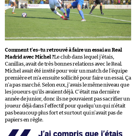
Comment t’es-tu retrouvé à faire un essai au Real
Madrid avec Míchel ?
Le club dans lequel j’étais,
Canillas, avait de très bonnes relations avec le Real.
Míchel avait été invité pour voir un match de l’équipe
première et m’a ensuite sollicité pour faire un essai. Ça
n’a pas marché. Selon eux, j’avais le même niveau que
les joueurs qu’ils avaient déjà. C’était ma dernière
année de junior, donc ils ne pouvaient pas sacrifier un
joueur déjà dans l’effectif pour quelqu’un qui n’était
pas beaucoup plus fort et surtout qui n’avait pas de
papiers en règle.
J’ai compris que j’étais