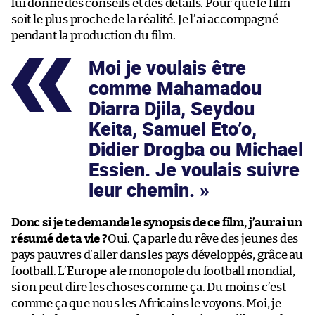
lui donne des conseils et des détails. Pour que le film
soit le plus proche de la réalité. Je l’ai accompagné
pendant la production du film.
Moi je voulais être
comme Mahamadou
Diarra Djila, Seydou
Keita, Samuel Eto’o,
Didier Drogba ou Michael
Essien. Je voulais suivre
leur chemin.
Donc si je te demande le synopsis de ce film, j’aurai un
résumé de ta vie ?
Oui. Ça parle du rêve des jeunes des
pays pauvres d’aller dans les pays développés, grâce au
football. L’Europe a le monopole du football mondial,
si on peut dire les choses comme ça. Du moins c’est
comme ça que nous les Africains le voyons. Moi, je