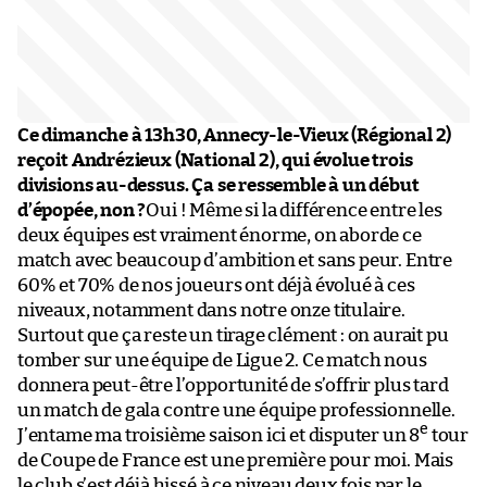
Ce dimanche à 13h30, Annecy-le-Vieux (Régional 2)
reçoit Andrézieux (National 2), qui évolue trois
divisions au-dessus. Ça se ressemble à un début
d’épopée, non ?
Oui ! Même si la différence entre les
deux équipes est vraiment énorme, on aborde ce
match avec beaucoup d’ambition et sans peur. Entre
60% et 70% de nos joueurs ont déjà évolué à ces
niveaux, notamment dans notre onze titulaire.
Surtout que ça reste un tirage clément : on aurait pu
tomber sur une équipe de Ligue 2. Ce match nous
donnera peut-être l’opportunité de s’offrir plus tard
un match de gala contre une équipe professionnelle.
e
J’entame ma troisième saison ici et disputer un 8
tour
de Coupe de France est une première pour moi. Mais
le club s’est déjà hissé à ce niveau deux fois par le