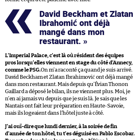
David Beckham et Zlatan
Ibrahomić ont déjà
mangé dans mon
restaurant.
L’Imperial Palace, c’est là où résident des équipes
pros lorsqu’elles viennent en stage du côté d’Annecy,
comme le PSG.
On m’a raconté ça quand je suis arrivé.
David Beckham et Zlatan Ibrahimović ont déjà mangé
dans mon restaurant. Mais depuis qu’Évian Thonon
Gaillard a déposé le bilan, ils ne viennent plus. Moi, je
n’en ai jamais vu depuis que je suis là. Je sais que les
Nantais ont fait leur préparation en Haute-Savoie,
mais ils logeaient dans l’hôtel juste à côté.
J’ai ouï-dire que lundi dernier, à la soirée de fin
d’année de ton hôtel, tu t’es déguisé en Pablo Escobar.