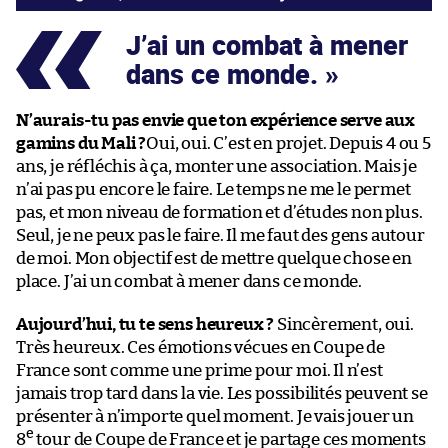
J’ai un combat à mener
dans ce monde.
N’aurais-tu pas envie que ton expérience serve aux
gamins du Mali ?
Oui, oui. C’est en projet. Depuis 4 ou 5
ans, je réfléchis à ça, monter une association. Mais je
n’ai pas pu encore le faire. Le temps ne me le permet
pas, et mon niveau de formation et d’études non plus.
Seul, je ne peux pas le faire. Il me faut des gens autour
de moi. Mon objectif est de mettre quelque chose en
place. J’ai un combat à mener dans ce monde.
Aujourd’hui, tu te sens heureux ?
Sincèrement, oui.
Très heureux. Ces émotions vécues en Coupe de
France sont comme une prime pour moi. Il n’est
jamais trop tard dans la vie. Les possibilités peuvent se
présenter à n’importe quel moment. Je vais jouer un
e
8
tour de Coupe de France et je partage ces moments