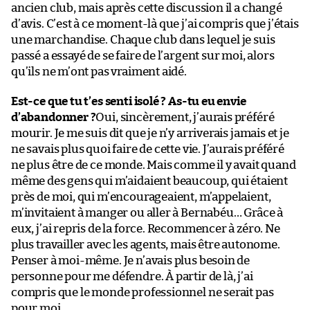
ancien club, mais après cette discussion il a changé
d’avis. C’est à ce moment-là que j’ai compris que j’étais
une marchandise. Chaque club dans lequel je suis
passé a essayé de se faire de l’argent sur moi, alors
qu’ils ne m’ont pas vraiment aidé.
Est-ce que tu t’es senti isolé ? As-tu eu envie
d’abandonner ?
Oui, sincèrement, j’aurais préféré
mourir. Je me suis dit que je n’y arriverais jamais et je
ne savais plus quoi faire de cette vie. J’aurais préféré
ne plus être de ce monde. Mais comme il y avait quand
même des gens qui m’aidaient beaucoup, qui étaient
près de moi, qui m’encourageaient, m’appelaient,
m’invitaient à manger ou aller à Bernabéu… Grâce à
eux, j’ai repris de la force. Recommencer à zéro. Ne
plus travailler avec les agents, mais être autonome.
Penser à moi-même. Je n’avais plus besoin de
personne pour me défendre. À partir de là, j’ai
compris que le monde professionnel ne serait pas
pour moi.