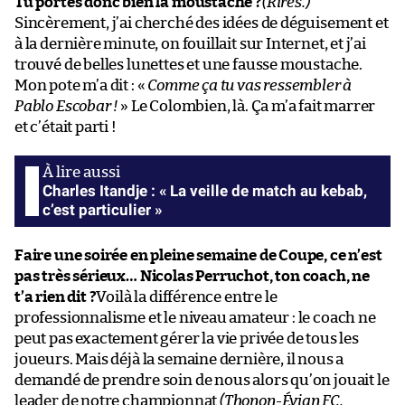
Tu portes donc bien la moustache ?
(Rires.)
Sincèrement, j’ai cherché des idées de déguisement et
à la dernière minute, on fouillait sur Internet, et j’ai
trouvé de belles lunettes et une fausse moustache.
Mon pote m’a dit : «
Comme ça tu vas ressembler à
Pablo Escobar !
» Le Colombien, là. Ça m’a fait marrer
et c’était parti !
Charles Itandje : « La veille de match au kebab,
c’est particulier »
Faire une soirée en pleine semaine de Coupe, ce n’est
pas très sérieux… Nicolas Perruchot, ton coach, ne
t’a rien dit ?
Voilà la différence entre le
professionnalisme et le niveau amateur : le coach ne
peut pas exactement gérer la vie privée de tous les
joueurs. Mais déjà la semaine dernière, il nous a
demandé de prendre soin de nous alors qu’on jouait le
leader de notre championnat
(Thonon-Évian FC,