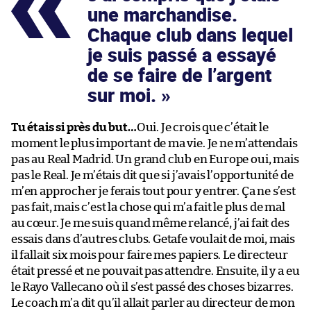
une marchandise.
Chaque club dans lequel
je suis passé a essayé
de se faire de l’argent
sur moi.
Tu étais si près du but…
Oui. Je crois que c’était le
moment le plus important de ma vie. Je ne m’attendais
pas au Real Madrid. Un grand club en Europe oui, mais
pas le Real. Je m’étais dit que si j’avais l’opportunité de
m’en approcher je ferais tout pour y entrer. Ça ne s’est
pas fait, mais c’est la chose qui m’a fait le plus de mal
au cœur. Je me suis quand même relancé, j’ai fait des
essais dans d’autres clubs. Getafe voulait de moi, mais
il fallait six mois pour faire mes papiers. Le directeur
était pressé et ne pouvait pas attendre. Ensuite, il y a eu
le Rayo Vallecano où il s’est passé des choses bizarres.
Le coach m’a dit qu’il allait parler au directeur de mon