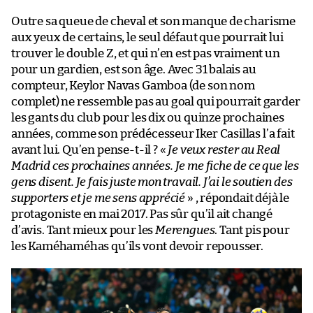
Outre sa queue de cheval et son manque de charisme
aux yeux de certains, le seul défaut que pourrait lui
trouver le double Z, et qui n’en est pas vraiment un
pour un gardien, est son âge. Avec 31 balais au
compteur, Keylor Navas Gamboa (de son nom
complet) ne ressemble pas au goal qui pourrait garder
les gants du club pour les dix ou quinze prochaines
années, comme son prédécesseur Iker Casillas l’a fait
avant lui. Qu’en pense-t-il ? «
Je veux rester au Real
Madrid ces prochaines années. Je me fiche de ce que les
gens disent. Je fais juste mon travail. J’ai le soutien des
supporters et je me sens apprécié
» , répondait déjà le
protagoniste en mai 2017. Pas sûr qu’il ait changé
d’avis. Tant mieux pour les
Merengues
. Tant pis pour
les Kaméhaméhas qu’ils vont devoir repousser.