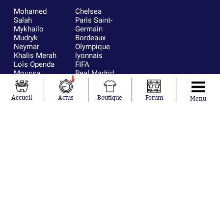
Mohamed
Chelsea
Salah
Paris Saint-
Mykhailo
Germain
Mudryk
Bordeaux
Neymar
Olympique
Khalis Merah
lyonnais
Loïs Openda
FIFA
Moussa
Real Madrid
7
Niakhaté
RC Strasbourg
Nicolás
AC Milan
Accueil
Actus
Boutique
Forum
Tagliafico
France
Menu
Pavel Šulc
RC Lens
Josh Maja
Gauthier Hein