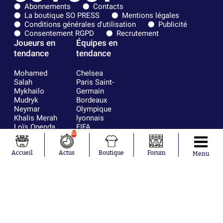
Abonnements
Contacts
La boutique SO PRESS
Mentions légales
Conditions générales d'utilisation
Publicité
Consentement RGPD
Recrutement
Joueurs en
Équipes en
tendance
tendance
Mohamed
Chelsea
Salah
Paris Saint-
Mykhailo
Germain
Mudryk
Bordeaux
Neymar
Olympique
Khalis Merah
lyonnais
Loïs Openda
FIFA
10
Moussa
Real Madrid
Niakhaté
RC Strasbourg
Nicolás
AC Milan
Accueil
Actus
Boutique
Forum
Menu
Tagliafico
France
Pavel Šulc
RC Lens
Josh Maja
Gauthier Hein