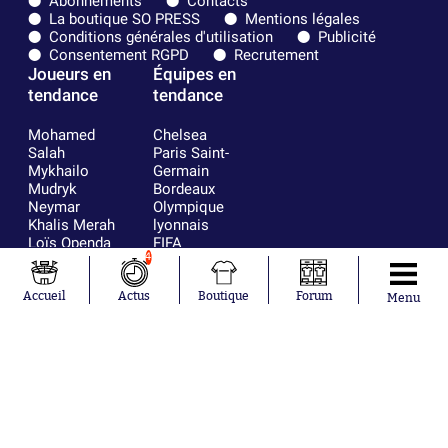
Abonnements
Contacts
La boutique SO PRESS
Mentions légales
Conditions générales d'utilisation
Publicité
Consentement RGPD
Recrutement
Joueurs en
Équipes en
tendance
tendance
Mohamed
Chelsea
Salah
Paris Saint-
Mykhailo
Germain
Mudryk
Bordeaux
Neymar
Olympique
Khalis Merah
lyonnais
Loïs Openda
FIFA
Moussa
Real Madrid
4
Niakhaté
RC Strasbourg
Nicolás
AC Milan
Accueil
Actus
Boutique
Forum
Menu
Tagliafico
France
Pavel Šulc
RC Lens
Josh Maja
Gauthier Hein