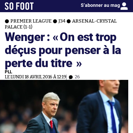
S’abonner au mag
PREMIER LEAGUE
J34
ARSENAL-CRYSTAL
PALACE (1-1)
Wenger : «
On est trop
déçus pour penser à la
perte du titre
»
PLL
LE LUNDI 18 AVRIL 2016 À 12:19
26