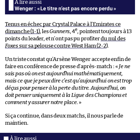
Wenger : « Le titre n’est pas encore perdu »
Tenus en échec par Crystal Palace à l’Emirates ce
e
dimanche (1-1)
, les
Gunners
, 4
, pointent toujours à 13
points du leader, et n’ont pas pu profiter
du nul des
Foxes
sur sa pelouse contre West Ham (2-2
).
Un triste constat qu’Arsène Wenger accepte enfin de
faire en conférence de presse d’après-match : «
Je ne
sais pas où on est aujourd’hui mathématiquement,
mais ce que je peux dire c’est qu’aujourd’hui on est trop
déçus pour penser à la perte du titre. Aujourd’hui, on
doit penser uniquement à la Ligue des Champions et
comment y assurer notre place.
»
Si ça continue, dans deux matchs, il nous parle de
maintien.