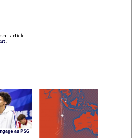
cet article.
ant
.
'engage au PSG