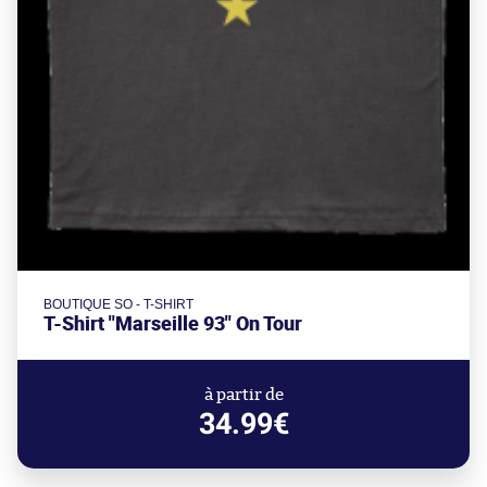
BOUTIQUE SO - T-SHIRT
T-Shirt "Marseille 93" On Tour
à partir de
34.99€